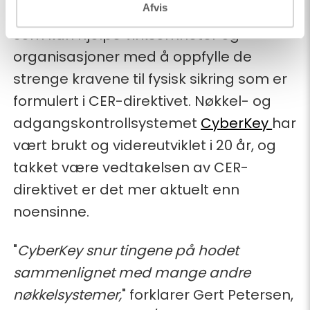
Afvis
for å zoome inn på en konkret løsning
som kan hjelpe virksomheter og
organisasjoner med å oppfylle de
strenge kravene til fysisk sikring som er
formulert i CER-direktivet. Nøkkel- og
adgangskontrollsystemet
CyberKey
har
vært brukt og videreutviklet i 20 år, og
takket være vedtakelsen av CER-
direktivet er det mer aktuelt enn
noensinne.
"
CyberKey snur tingene på hodet
sammenlignet med mange andre
nøkkelsystemer,
" forklarer Gert Petersen,