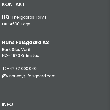
KONTAKT
HQ:
Theilgaards Torv 1
DK-4600 Køge
Hans Følsgaard AS
Bark Silas Vei 8
NO-4876 Grimstad
T
:
+47 37 090 940
@:
norway@folsgaard.com
INFO