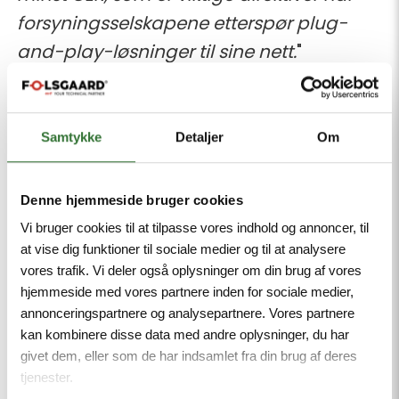
forsyningsselskapene etterspør plug-
and-play-løsninger til sine nett.
"
Møller Jørgensen fremhæver en detalje,
der kan gøre livet besværligt for
Samtykke
Detaljer
Om
uvedkommende, der prøver at tiltvinge
sig adgang til skabe og huse.
Denne hjemmeside bruger cookies
Vi bruger cookies til at tilpasse vores indhold og annoncer, til
"
Låsen! Den helt konkrete, fysiske låsen
at vise dig funktioner til sociale medier og til at analysere
kan utgjøre forskjellen mellom et nett
vores trafik. Vi deler også oplysninger om din brug af vores
som fungerer og et nett som risikerer å
hjemmeside med vores partnere inden for sociale medier,
annonceringspartnere og analysepartnere. Vores partnere
bli sabotert. Velger et selskap en enkel
kan kombinere disse data med andre oplysninger, du har
standardnøkkel som alle ansatte kan gå
givet dem, eller som de har indsamlet fra din brug af deres
rundt med i nøkkelknippet, er det altfor
tjenester.