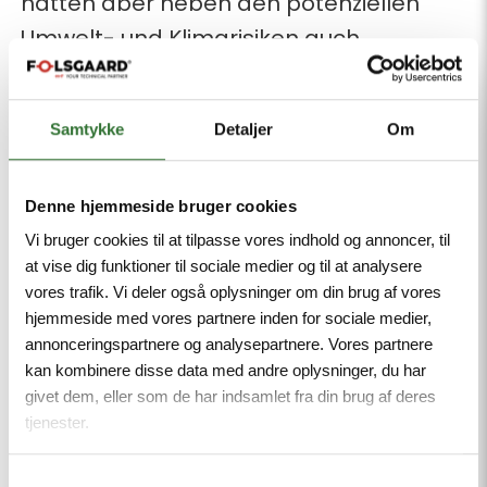
hatten aber neben den potenziellen
Umwelt- und Klimarisiken auch
versteckte Kosten, die nicht immer
berücksichtigt wurden. Dazu gehören
Samtykke
Detaljer
Om
Tankfüllungen, Inspektionen,
Personenzertifizierung und sichere
Denne hjemmeside bruger cookies
Entsorgung. Zusammen mit den
Vi bruger cookies til at tilpasse vores indhold og annoncer, til
bevorstehenden erheblichen
at vise dig funktioner til sociale medier og til at analysere
Steuererhöhungen könnte dies die
vores trafik. Vi deler også oplysninger om din brug af vores
Gleichung grundlegend verändern,
hjemmeside med vores partnere inden for sociale medier,
annonceringspartnere og analysepartnere. Vores partnere
wenn es um nachhaltige
kan kombinere disse data med andre oplysninger, du har
Energielösungen geht.
givet dem, eller som de har indsamlet fra din brug af deres
tjenester.
Samtykkevalg