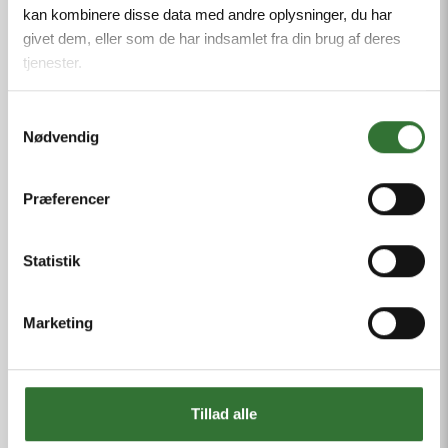
kan kombinere disse data med andre oplysninger, du har
givet dem, eller som de har indsamlet fra din brug af deres
tjenester.
WENDEN SIE SICH AN
EINEN EXPERTEN
Samtykkevalg
Nødvendig
Klicken Sie hier
Præferencer
Statistik
ÖFFNUNGSZEITEN
Marketing
Montag-Donnerstag: 08.00 - 16.00
Freitag: 08.00 - 15.30
Samstag-Sonntag: Geschlossen
Tillad alle