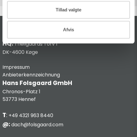
Tillad valgte
KONTAKT
Afvis
HQ:
Theilgaards Torv 1
DK-4600 Køge
Impressum
Anbieterkennzeichnung
Hans Folsgaard GmbH
Chronos-Platz 1
53773 Hennef
T
:
+49 4321 963 8440
@:
dach@folsgaard.com