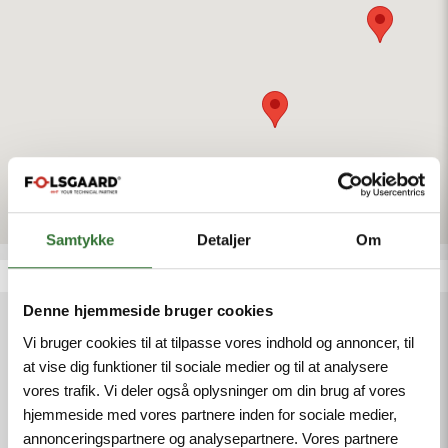
Norway
Hans Foelsgaard Electrical Solutions
(Tianjin) Co., Ltd.
No. 18, North of Fuyuan Avenue,
Tianjin
China
Hans Folsgaard India Private Limited
S.No. 203/10B, Featherlite-The Address, Tower -
Samtykke
Detaljer
Om
A, 8th Floor, INNOV8, DIBD OMII Consulting Pvt
Ltd, 200Feet Radial Ring road, Pallavaram,
Chennai - 600044. Tamilnadu, India
Denne hjemmeside bruger cookies
VERTRIEB UND SUPPORT
Vi bruger cookies til at tilpasse vores indhold og annoncer, til
at vise dig funktioner til sociale medier og til at analysere
vores trafik. Vi deler også oplysninger om din brug af vores
T:
+49 4321 963 8440
hjemmeside med vores partnere inden for sociale medier,
@:
order@folsgaard.com
annonceringspartnere og analysepartnere. Vores partnere