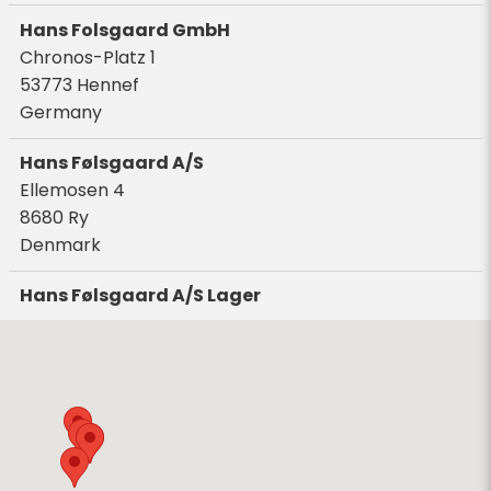
Hans Folsgaard GmbH
Chronos-Platz 1
53773
Hennef
Germany
Hans Følsgaard A/S
Ellemosen 4
8680
Ry
Denmark
Hans Følsgaard A/S Lager
Theilgaards Alle 11
4600
Køge
Denmark
Hans Følsgaard AS
Bark Silas Vei 8
4876
Grimstad