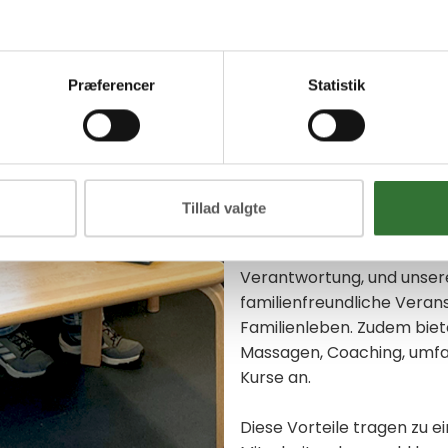
Unsere Mitarbeitenden sind
unsere Entwicklung und uns
besonders am Herzen.
Præferencer
Statistik
Wir streben danach, ein a
zu sein, an dem unsere Mi
und Privatleben, hervorra
Gemeinschaftsgefühl und ei
können.
Tillad valgte
Flexible Arbeitszeiten und
Verantwortung, und unse
familienfreundliche Veran
Familienleben. Zudem biet
Massagen, Coaching, umfa
Kurse an.
Diese Vorteile tragen zu 