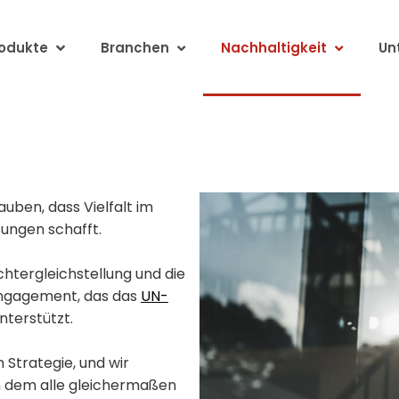
odukte
Branchen
Nachhaltigkeit
Un
UNGSKRÄFTE
llen 40 % unserer
uben, dass Vielfalt im
ungen schafft.
chtergleichstellung und die
 Engagement, das das
UN-
nterstützt.
n Strategie, und wir
an dem alle gleichermaßen