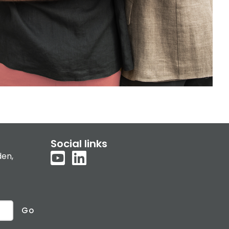
Social links
den,
Go