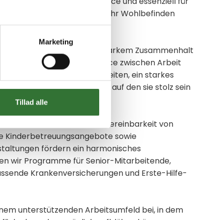
 unsere wertvollste Ressource und essenziell für
eren Erfolg; daher liegt uns ihr Wohlbefinden
Marketing
ttraktiver Arbeitsplatz mit starkem Zusammenhalt
tarbeitenden eine gute Balance zwischen Arbeit
gende Entwicklungsmöglichkeiten, ein starkes
nen Arbeitsplatz genießen, auf den sie stolz sein
Tillad alle
 Homeoffice erleichtern die Vereinbarkeit von
re Kinderbetreuungsangebote sowie
staltungen fördern ein harmonisches
en wir Programme für Senior-Mitarbeitende,
ssende Krankenversicherungen und Erste-Hilfe-
einem unterstützenden Arbeitsumfeld bei, in dem