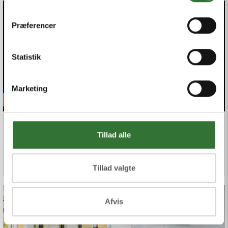
Præferencer
Statistik
Marketing
Infrastructure Communication
NEU: Mauerdurchführungssystem für
Tillad alle
Mikrorohre
Effizienter Breitbandausbau ohne Komplikationen
Tillad valgte
Afvis