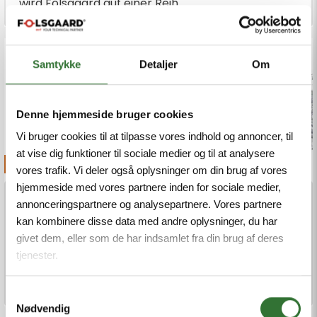
wird Folsgaard auf einer Reih...
Samtykke
Detaljer
Om
Denne hjemmeside bruger cookies
Vi bruger cookies til at tilpasse vores indhold og annoncer, til
at vise dig funktioner til sociale medier og til at analysere
Infrastructure Communication
vores trafik. Vi deler også oplysninger om din brug af vores
hjemmeside med vores partnere inden for sociale medier,
Willkommen beim Folsgaard
annonceringspartnere og analysepartnere. Vores partnere
Glasfaser Campus
kan kombinere disse data med andre oplysninger, du har
givet dem, eller som de har indsamlet fra din brug af deres
Im passiven Breitbandausbau ist die Qualität am
tjenester.
Bau mit der Verlegung von Mikrorohren seit vielen
Jahren eine große Hera...
Samtykkevalg
Nødvendig