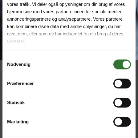
vores trafik. Vi deler også oplysninger om din brug af vores
hjemmeside med vores partnere inden for sociale medier,
annonceringspartnere og analysepartnere. Vores partnere
kan kombinere disse data med andre oplysninger, du har
givet dem, eller som de har indsamlet fra din brug af deres
tjenester.
Samtykkevalg
Nødvendig
KONTAKT
Præferencer
HQ:
Theilgaards Torv 1
DK-4600 Køge
Statistik
Impressum
Anbieterkennzeichnung
Marketing
Hans Folsgaard GmbH
Chronos-Platz 1