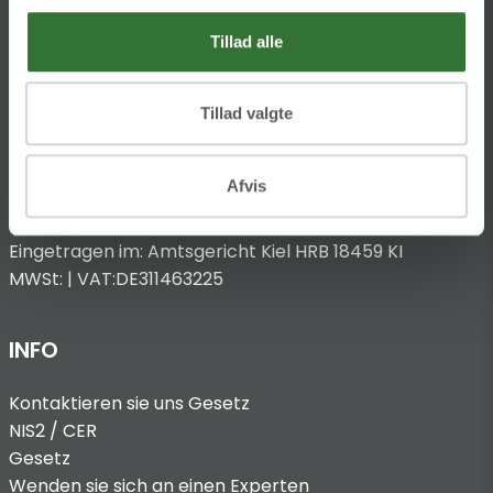
53773 Hennef
Tillad alle
T
:
+49 4321 963 8440
@:
dach@folsgaard.com
Tillad valgte
Vertreten durch:
Afvis
CEO: Bent Madsen
Eingetragen im: Amtsgericht Kiel HRB 18459 KI
MWSt: | VAT:DE311463225
INFO
Kontaktieren sie uns
Gesetz
NIS2 / CER
Gesetz
Wenden sie sich an einen Experten