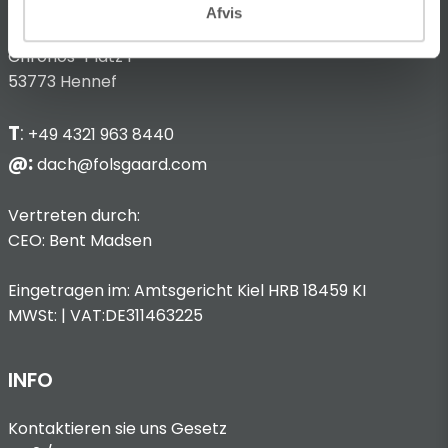
Anbieterkennzeichnung
Afvis
Hans Folsgaard GmbH
Chronos-Platz 1
53773 Hennef
T
:
+49 4321 963 8440
@:
dach@folsgaard.com
Vertreten durch:
CEO: Bent Madsen
Eingetragen im: Amtsgericht Kiel HRB 18459 KI
MWSt: | VAT:DE311463225
INFO
Kontaktieren sie uns
Gesetz