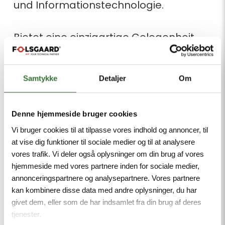
und Informationstechnologie.
Bietet eine einzigartige Gelegenheit,
Menschen und Organisationen aus
der gesamten Elektro-, Energie- und
Samtykke
Detaljer
Om
Beleuchtungsbranche zu treffen. Es
wird eine vollständige Ausstellung
Denne hjemmeside bruger cookies
geben, Raum für Treffen und
Vi bruger cookies til at tilpasse vores indhold og annoncer, til
Diskussionen, ein umfangreiches
at vise dig funktioner til sociale medier og til at analysere
Seminarprogramm und
vores trafik. Vi deler også oplysninger om din brug af vores
Bildungsaktivitäten.
hjemmeside med vores partnere inden for sociale medier,
annonceringspartnere og analysepartnere. Vores partnere
kan kombinere disse data med andre oplysninger, du har
givet dem, eller som de har indsamlet fra din brug af deres
tjenester.
Time