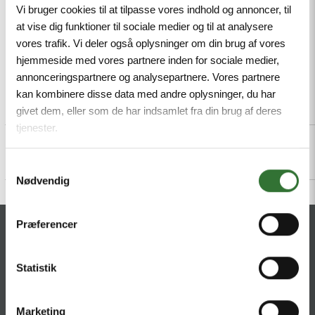
Mindestbestellmenge: 1
Vi bruger cookies til at tilpasse vores indhold og annoncer, til
at vise dig funktioner til sociale medier og til at analysere
vores trafik. Vi deler også oplysninger om din brug af vores
hjemmeside med vores partnere inden for sociale medier,
annonceringspartnere og analysepartnere. Vores partnere
kan kombinere disse data med andre oplysninger, du har
Beschreibung
Specifications
Dateien
givet dem, eller som de har indsamlet fra din brug af deres
tjenester.
Samtykkevalg
Nødvendig
Præferencer
KONTAKT
HQ:
Theilgaards Torv 1
Statistik
DK-4600 Køge
Marketing