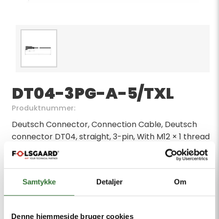
DT04-3PG-A-5/TXL
Produktnummer:
Deutsch Connector, Connection Cable, Deutsch
connector DT04, straight, 3-pin, With M12 × 1 thread
for thermowell, Jacket material: TPE-U (PUR),
Jacket color: black, similar to RAL 9005, Qualified for
drag chain use, Flame-retardant acc. to cULus
Samtykke
Detaljer
Om
20549, Halogen-free acc. DIN VDE 0472 part 815,
Approval: cULus, RoHS-compliant, Protection
classes IP67/IP69K, Cable length 5 m
Denne hjemmeside bruger cookies