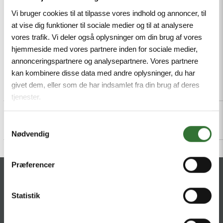
Mindestbestellmenge: 1
Vi bruger cookies til at tilpasse vores indhold og annoncer, til
at vise dig funktioner til sociale medier og til at analysere
vores trafik. Vi deler også oplysninger om din brug af vores
hjemmeside med vores partnere inden for sociale medier,
annonceringspartnere og analysepartnere. Vores partnere
kan kombinere disse data med andre oplysninger, du har
givet dem, eller som de har indsamlet fra din brug af deres
Beschreibung
Specifications
Dateien
tjenester.
Samtykkevalg
Nødvendig
Præferencer
KONTAKT
Statistik
HQ:
Theilgaards Torv 1
DK-4600 Køge