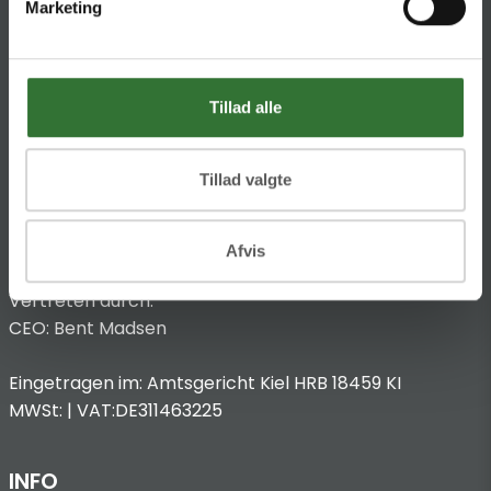
Marketing
Impressum
Anbieterkennzeichnung
Hans Folsgaard GmbH
Tillad alle
Chronos-Platz 1
53773 Hennef
Tillad valgte
T
:
+49 4321 963 8440
@:
dach@folsgaard.com
Afvis
Vertreten durch:
CEO: Bent Madsen
Eingetragen im: Amtsgericht Kiel HRB 18459 KI
MWSt: | VAT:DE311463225
INFO