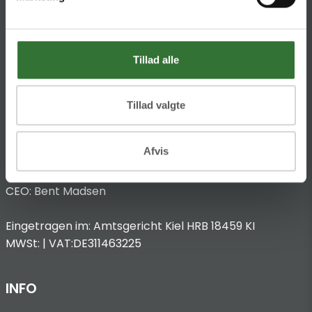
Impressum
Anbieterkennzeichnung
Hans Folsgaard GmbH
Tillad alle
Chronos-Platz 1
53773 Hennef
Tillad valgte
T
:
+49 4321 963 8440
@:
dach@folsgaard.com
Afvis
Vertreten durch:
CEO: Bent Madsen
Eingetragen im: Amtsgericht Kiel HRB 18459 KI
MWSt: | VAT:DE311463225
INFO