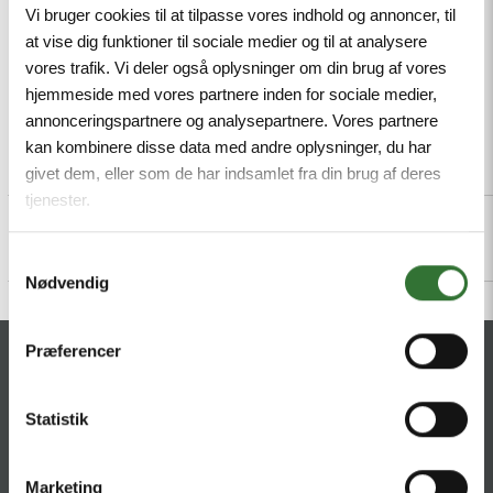
Mindestbestellmenge: 1
Vi bruger cookies til at tilpasse vores indhold og annoncer, til
at vise dig funktioner til sociale medier og til at analysere
vores trafik. Vi deler også oplysninger om din brug af vores
hjemmeside med vores partnere inden for sociale medier,
annonceringspartnere og analysepartnere. Vores partnere
kan kombinere disse data med andre oplysninger, du har
Beschreibung
Specifications
Dateien
givet dem, eller som de har indsamlet fra din brug af deres
tjenester.
Samtykkevalg
Nødvendig
Præferencer
KONTAKT
HQ:
Theilgaards Torv 1
Statistik
DK-4600 Køge
Marketing