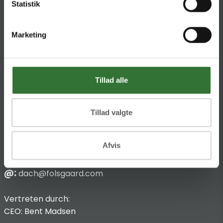
Statistik
KONTAKT
Marketing
HQ:
Theilgaards Torv 1
DK-4600 Køge
Impressum
Tillad alle
Anbieterkennzeichnung
Hans Folsgaard GmbH
Tillad valgte
Chronos-Platz 1
53773 Hennef
Afvis
T
:
+49 4321 963 8440
@:
dach@folsgaard.com
Vertreten durch:
CEO: Bent Madsen