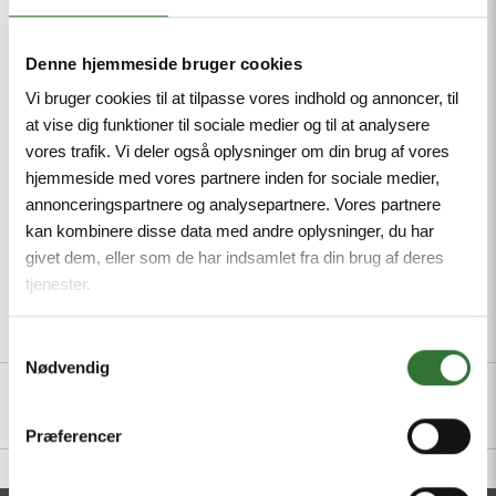
protective conductor incorporated in cable,
Powder-coated die-cast aluminium housing,
Pressure compensation element protects against
Denne hjemmeside bruger cookies
condensation, Connection of the housing potential
Vi bruger cookies til at tilpasse vores indhold og annoncer, til
via M5 x 1 bolt
at vise dig funktioner til sociale medier og til at analysere
vores trafik. Vi deler også oplysninger om din brug af vores
Mindestbestellmenge: 1
hjemmeside med vores partnere inden for sociale medier,
annonceringspartnere og analysepartnere. Vores partnere
kan kombinere disse data med andre oplysninger, du har
givet dem, eller som de har indsamlet fra din brug af deres
tjenester.
Beschreibung
Dateien
Samtykkevalg
Nødvendig
Præferencer