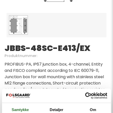
JBBS-48SC-E413/EX
Produktnummer:
PROFIBUS-PA, IP67 junction box, 4-channel, Entity
and FISCO compliant according to IEC 60079-11,
Junction box for wall mounting with stainless steel
M12 flange connections, Short-circuit protection
per drop line/spur, Integrated terminating resistor
(activatable), Cable shielding: Capacitive or direct
connection to housing potential selectable via
switch, Isolated support terminal for optional
Samtykke
Detaljer
Om