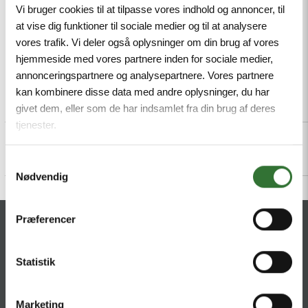
Mindestbestellmenge: 1
Vi bruger cookies til at tilpasse vores indhold og annoncer, til
at vise dig funktioner til sociale medier og til at analysere
vores trafik. Vi deler også oplysninger om din brug af vores
hjemmeside med vores partnere inden for sociale medier,
annonceringspartnere og analysepartnere. Vores partnere
kan kombinere disse data med andre oplysninger, du har
Beschreibung
Specifications
Dateien
givet dem, eller som de har indsamlet fra din brug af deres
tjenester.
Samtykkevalg
Nødvendig
Præferencer
KONTAKT
HQ:
Theilgaards Torv 1
Statistik
DK-4600 Køge
Marketing