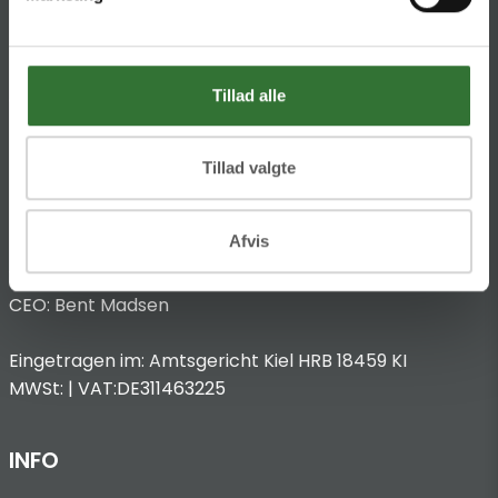
Impressum
Anbieterkennzeichnung
Hans Folsgaard GmbH
Tillad alle
Chronos-Platz 1
53773 Hennef
Tillad valgte
T
:
+49 4321 963 8440
@:
dach@folsgaard.com
Afvis
Vertreten durch:
CEO: Bent Madsen
Eingetragen im: Amtsgericht Kiel HRB 18459 KI
MWSt: | VAT:DE311463225
INFO