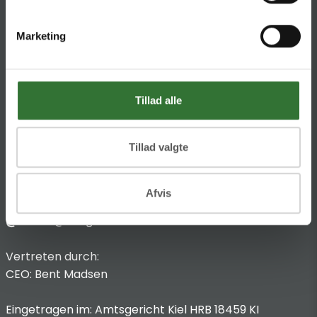
HQ:
Theilgaards Torv 1
Marketing
DK-4600 Køge
Impressum
Tillad alle
Anbieterkennzeichnung
Hans Folsgaard GmbH
Chronos-Platz 1
Tillad valgte
53773 Hennef
Afvis
T
:
+49 4321 963 8440
@:
dach@folsgaard.com
Vertreten durch:
CEO: Bent Madsen
Eingetragen im: Amtsgericht Kiel HRB 18459 KI