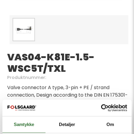
VAS04-K81E-1.5-
WSC5T/TXL
Produktnummer:
Valve connector A type, 3-pin + PE / strand
connection, Design according to the DIN EN 175301-
803, RoHS-compliant, Protection class: IP65, IP67,
IP68, Without protective circuitry, Cable length: 1.5
m, Sheath material: PUR, Sheath color: black,
Qualified for drag chain use, Resistant to weld
Samtykke
Detaljer
Om
splatter, Resistant to chemicals and oils, UV and