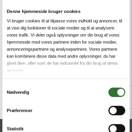
ozone resistance, Flame retardant, Free from
Denne hjemmeside bruger cookies
halogen, silicone, PVC and LABS, M12 male, angled, 4-
pin + PE
Vi bruger cookies til at tilpasse vores indhold og annoncer, til
at vise dig funktioner til sociale medier og til at analysere
Mindestbestellmenge: 1
vores trafik. Vi deler også oplysninger om din brug af vores
hjemmeside med vores partnere inden for sociale medier,
annonceringspartnere og analysepartnere. Vores partnere
kan kombinere disse data med andre oplysninger, du har
givet dem, eller som de har indsamlet fra din brug af deres
tjenester.
Beschreibung
Specifications
Dateien
Samtykkevalg
Nødvendig
Præferencer
Statistik
KONTAKT