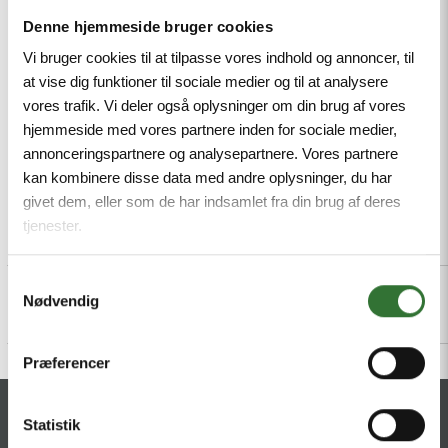
Resistant to microbes and hydrolysis, LABS-free, M12
Denne hjemmeside bruger cookies
male, angled, 4-pin + PE
Vi bruger cookies til at tilpasse vores indhold og annoncer, til
at vise dig funktioner til sociale medier og til at analysere
Mindestbestellmenge: 1
vores trafik. Vi deler også oplysninger om din brug af vores
hjemmeside med vores partnere inden for sociale medier,
annonceringspartnere og analysepartnere. Vores partnere
kan kombinere disse data med andre oplysninger, du har
givet dem, eller som de har indsamlet fra din brug af deres
tjenester.
Beschreibung
Specifications
Dateien
Samtykkevalg
Nødvendig
Præferencer
KONTAKT
Statistik