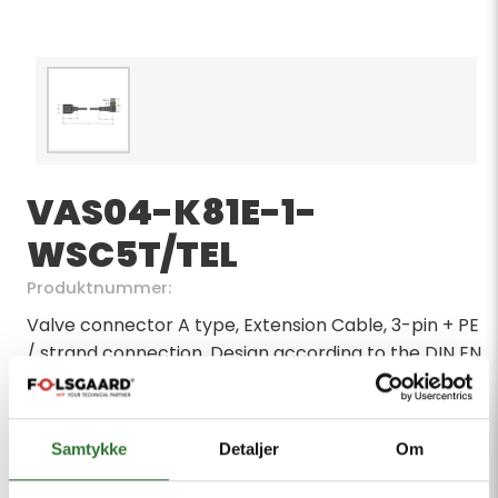
VAS04-K81E-1-
WSC5T/TEL
Produktnummer:
Valve connector A type, Extension Cable, 3-pin + PE
/ strand connection, Design according to the DIN EN
175301-803, RoHS-compliant, Protection class: IP65,
IP67, IP68, Without protective circuitry, Cable
length: 1.0 m, Sheath material: PVC, Sheath color:
Samtykke
Detaljer
Om
black, Resistant to chemicals and oils, Flame
retardant, Resistant to acids and alkaline solutions,