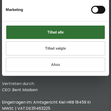
HQ:
Theilgaards Torv 1
Marketing
DK-4600 Køge
Impressum
Anbieterkennzeichnung
Tillad alle
Hans Folsgaard GmbH
Chronos-Platz 1
Tillad valgte
53773 Hennef
T
:
+49 4321 963 8440
Afvis
@:
dach@folsgaard.com
Vertreten durch:
CEO: Bent Madsen
Eingetragen im: Amtsgericht Kiel HRB 18459 KI
MWSt: | VAT:DE311463225