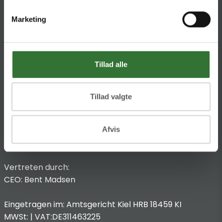
HQ:
Theilgaards Torv 1
Marketing
DK-4600 Køge
Impressum
Anbieterkennzeichnung
Tillad alle
Hans Folsgaard GmbH
Chronos-Platz 1
Tillad valgte
53773 Hennef
T
:
+49 4321 963 8440
Afvis
@:
dach@folsgaard.com
Vertreten durch:
CEO: Bent Madsen
Eingetragen im: Amtsgericht Kiel HRB 18459 KI
MWSt: | VAT:DE311463225