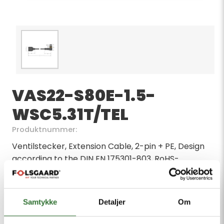
VAS22-S80E-1.5-
WSC5.31T/TEL
Produktnummer:
Ventilstecker, Extension Cable, 2-pin + PE, Design
according to the DIN EN 175301-803, RoHS-
compliant, Protection class: IP65, IP67, IP68,
Protective component: Transil diode, Cable length:
1.5 m, Sheath material: PVC, Sheath color: black,
Samtykke
Detaljer
Om
Resistant to chemicals and oils, Flame retardant,
Resistant to acids and alkaline solutions, Resistant to