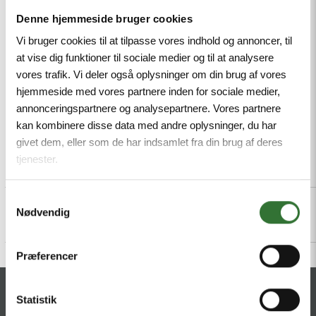
microbes and hydrolysis, LABS-free, M12 male,
Denne hjemmeside bruger cookies
angled, 2-pin + PE
Vi bruger cookies til at tilpasse vores indhold og annoncer, til
at vise dig funktioner til sociale medier og til at analysere
Mindestbestellmenge: 1
vores trafik. Vi deler også oplysninger om din brug af vores
hjemmeside med vores partnere inden for sociale medier,
annonceringspartnere og analysepartnere. Vores partnere
kan kombinere disse data med andre oplysninger, du har
givet dem, eller som de har indsamlet fra din brug af deres
tjenester.
Beschreibung
Specifications
Dateien
Samtykkevalg
Nødvendig
Præferencer
KONTAKT
Statistik