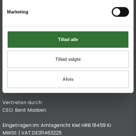
HQ:
Theilgaards Torv 1
Marketing
DK-4600 Køge
Impressum
Anbieterkennzeichnung
Tillad alle
Hans Folsgaard GmbH
Chronos-Platz 1
Tillad valgte
53773 Hennef
T
:
+49 4321 963 8440
Afvis
@:
dach@folsgaard.com
Vertreten durch:
CEO: Bent Madsen
Eingetragen im: Amtsgericht Kiel HRB 18459 KI
MWSt: | VAT:DE311463225