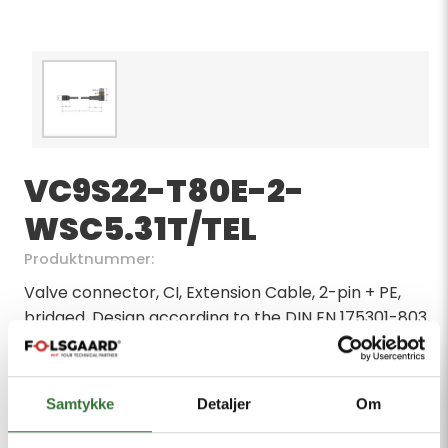
VC9S22-T80E-2-
WSC5.31T/TEL
Produktnummer:
Valve connector, CI, Extension Cable, 2-pin + PE,
bridged, Design according to the DIN EN 175301-803,
RoHS-compliant, Protection class: IP65, IP67, IP68,
Protective component: Z-diode, Cable length: 2.0 m,
Sheath material: PVC, Sheath color: black, Resistant
Samtykke
Detaljer
Om
to chemicals and oils, Flame retardant, Resistant to
acids and alkaline solutions, Resistant to microbes