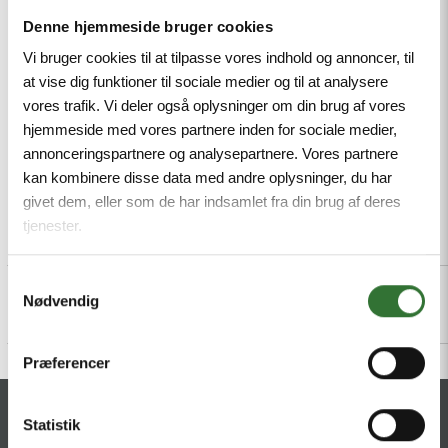
and hydrolysis, LABS-free, M12 male, angled, 2-pin +
Denne hjemmeside bruger cookies
PE
Vi bruger cookies til at tilpasse vores indhold og annoncer, til
at vise dig funktioner til sociale medier og til at analysere
Mindestbestellmenge: 1
vores trafik. Vi deler også oplysninger om din brug af vores
hjemmeside med vores partnere inden for sociale medier,
annonceringspartnere og analysepartnere. Vores partnere
kan kombinere disse data med andre oplysninger, du har
givet dem, eller som de har indsamlet fra din brug af deres
tjenester.
Beschreibung
Specifications
Dateien
Samtykkevalg
Nødvendig
Præferencer
KONTAKT
Statistik