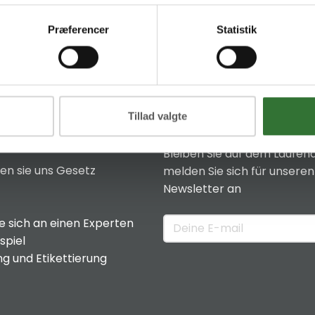
Præferencer
Statistik
Tillad valgte
News & Insights
Bleiben Sie auf dem Laufen
en sie uns
Gesetz
melden Sie sich für unseren
Newsletter an
 sich an einen Experten
spiel
g und Etikettierung