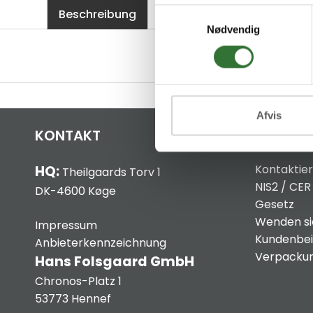
Beschreibung
Specifications
Dateien
Samtykkevalg
Nødvendig
Afvis
KONTAKT
INFO
Kontaktier
HQ:
Theilgaards Torv 1
NIS2 / CER
DK-4600 Køge
Gesetz
Wenden sie
Impressum
Kundenbei
Anbieterkennzeichnung
Verpackun
Hans Folsgaard GmbH
Chronos-Platz 1
53773 Hennef