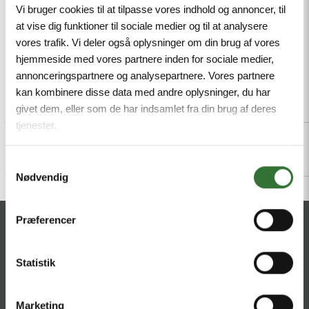
Mindestbestellmenge: 1
Vi bruger cookies til at tilpasse vores indhold og annoncer, til
at vise dig funktioner til sociale medier og til at analysere
vores trafik. Vi deler også oplysninger om din brug af vores
hjemmeside med vores partnere inden for sociale medier,
annonceringspartnere og analysepartnere. Vores partnere
kan kombinere disse data med andre oplysninger, du har
Beschreibung
Specifications
Dateien
givet dem, eller som de har indsamlet fra din brug af deres
tjenester.
Samtykkevalg
Nødvendig
Præferencer
KONTAKT
HQ:
Theilgaards Torv 1
Statistik
DK-4600 Køge
Marketing