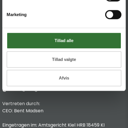
HQ:
Theilgaards Torv 1
Marketing
DK-4600 Køge
Impressum
Tillad alle
Anbieterkennzeichnung
Hans Folsgaard GmbH
Chronos-Platz 1
Tillad valgte
53773 Hennef
Afvis
T
:
+49 4321 963 8440
@:
dach@folsgaard.com
Vertreten durch:
CEO: Bent Madsen
Eingetragen im: Amtsgericht Kiel HRB 18459 KI