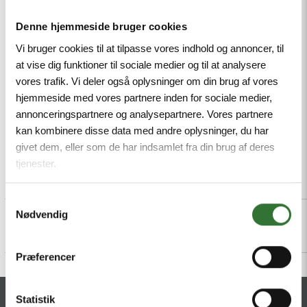
PVC and LABS, Particularly resistant to abrasion,
Denne hjemmeside bruger cookies
Approval: cULus, RoHS-compliant, Protection class:
IP67, IP69K, Male M12, straight, 4-pin
Vi bruger cookies til at tilpasse vores indhold og annoncer, til
at vise dig funktioner til sociale medier og til at analysere
Mindestbestellmenge: 1
vores trafik. Vi deler også oplysninger om din brug af vores
hjemmeside med vores partnere inden for sociale medier,
annonceringspartnere og analysepartnere. Vores partnere
kan kombinere disse data med andre oplysninger, du har
givet dem, eller som de har indsamlet fra din brug af deres
tjenester.
Beschreibung
Specifications
Dateien
Samtykkevalg
Nødvendig
Præferencer
Statistik
KONTAKT