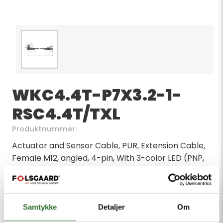
WKC4.4T-P7X3.2-1-
RSC4.4T/TXL
Produktnummer:
Actuator and Sensor Cable, PUR, Extension Cable,
Female M12, angled, 4-pin, With 3-color LED (PNP,
white, yellow, green), Cable length: 1.0 m, Jacket
material: PUR, Jacket color: black, Suitable for drag
chain use, Resistant to chemicals, UV radiation and
oils, Flame-retardant (FT2 in accordance with UL
Samtykke
Detaljer
Om
1581, IEC 60332-2-2), Free from halogen, silicone,