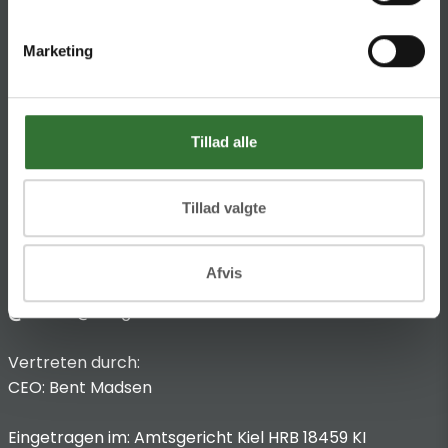
HQ:
Theilgaards Torv 1
Marketing
DK-4600 Køge
Impressum
Tillad alle
Anbieterkennzeichnung
Hans Folsgaard GmbH
Chronos-Platz 1
Tillad valgte
53773 Hennef
Afvis
T
:
+49 4321 963 8440
@:
dach@folsgaard.com
Vertreten durch:
CEO: Bent Madsen
Eingetragen im: Amtsgericht Kiel HRB 18459 KI