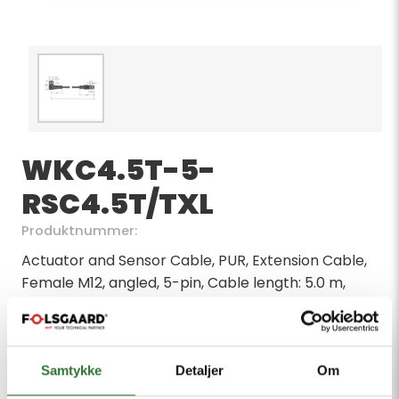
WKC4.5T-5-
RSC4.5T/TXL
Produktnummer:
Actuator and Sensor Cable, PUR, Extension Cable,
Female M12, angled, 5-pin, Cable length: 5.0 m,
Jacket material: PUR, Jacket color: black, Suitable
for drag chain use, Resistant to chemicals, UV
radiation and oils, Flame-retardant (FT2 in
accordance with UL 1581, IEC 60332-2-2), Free from
Samtykke
Detaljer
Om
halogen, silicone, PVC and LABS, Particularly