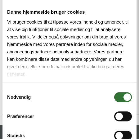
resistant to abrasion, Approval: cULus, RoHS-
Denne hjemmeside bruger cookies
compliant, Protection class: IP67, IP69K, Male M12,
straight, 5-pin
Vi bruger cookies til at tilpasse vores indhold og annoncer, til
at vise dig funktioner til sociale medier og til at analysere
Mindestbestellmenge: 1
vores trafik. Vi deler også oplysninger om din brug af vores
hjemmeside med vores partnere inden for sociale medier,
annonceringspartnere og analysepartnere. Vores partnere
kan kombinere disse data med andre oplysninger, du har
givet dem, eller som de har indsamlet fra din brug af deres
tjenester.
Beschreibung
Specifications
Dateien
Samtykkevalg
Nødvendig
Præferencer
Statistik
KONTAKT