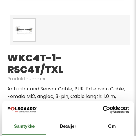
WKC4T-1-
RSC4T/TXL
Produktnummer:
Actuator and Sensor Cable, PUR, Extension Cable,
Female M12, angled, 3-pin, Cable length: 1.0 m,
Jacket material: PUR, Jacket color: black, Suitable
for drag chain use, Resistant to chemicals, UV
radiation and oils, Flame-retardant (FT2 in
accordance with UL 1581, IEC 60332-2-2), Free from
Samtykke
Detaljer
Om
halogen, silicone, PVC and LABS, Particularly