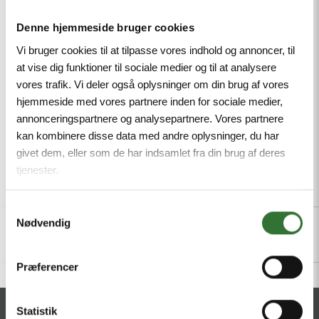
resistant to abrasion, Approval: cULus, RoHS-
Denne hjemmeside bruger cookies
compliant, Protection class: IP67, IP69K, Male M12,
straight, 3-pin
Vi bruger cookies til at tilpasse vores indhold og annoncer, til
at vise dig funktioner til sociale medier og til at analysere
Mindestbestellmenge: 1
vores trafik. Vi deler også oplysninger om din brug af vores
hjemmeside med vores partnere inden for sociale medier,
annonceringspartnere og analysepartnere. Vores partnere
kan kombinere disse data med andre oplysninger, du har
givet dem, eller som de har indsamlet fra din brug af deres
tjenester.
Beschreibung
Specifications
Dateien
Samtykkevalg
Nødvendig
Præferencer
Statistik
KONTAKT