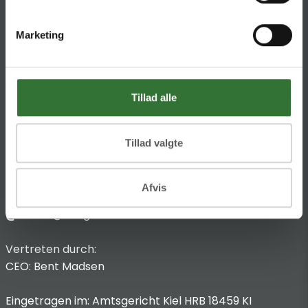
HQ:
Theilgaards Torv 1
Marketing
DK-4600 Køge
Impressum
Tillad alle
Anbieterkennzeichnung
Hans Folsgaard GmbH
Chronos-Platz 1
Tillad valgte
53773 Hennef
Afvis
T
:
+49 4321 963 8440
@:
dach@folsgaard.com
Vertreten durch:
CEO: Bent Madsen
Eingetragen im: Amtsgericht Kiel HRB 18459 KI