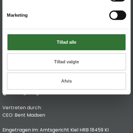
HQ:
Theilgaards Torv 1
Marketing
DK-4600 Køge
Impressum
Tillad alle
Anbieterkennzeichnung
Hans Folsgaard GmbH
Chronos-Platz 1
Tillad valgte
53773 Hennef
Afvis
T
:
+49 4321 963 8440
@:
dach@folsgaard.com
Vertreten durch:
CEO: Bent Madsen
Eingetragen im: Amtsgericht Kiel HRB 18459 KI