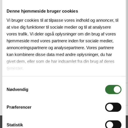
resistant to abrasion, Approval: cULus, RoHS-
Denne hjemmeside bruger cookies
compliant, Protection class: IP67, IP69K, Male M12,
straight, 8-pin
Vi bruger cookies til at tilpasse vores indhold og annoncer, til
at vise dig funktioner til sociale medier og til at analysere
Mindestbestellmenge: 1
vores trafik. Vi deler også oplysninger om din brug af vores
hjemmeside med vores partnere inden for sociale medier,
annonceringspartnere og analysepartnere. Vores partnere
kan kombinere disse data med andre oplysninger, du har
givet dem, eller som de har indsamlet fra din brug af deres
tjenester.
Beschreibung
Specifications
Dateien
Samtykkevalg
Nødvendig
Præferencer
Statistik
KONTAKT