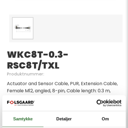
WKC8T-0.3-
RSC8T/TXL
Produktnummer:
Actuator and Sensor Cable, PUR, Extension Cable,
Female M12, angled, 8-pin, Cable length: 0.3 m,
Jacket material: PUR, Jacket color: black, Suitable
for drag chain use, Resistant to chemicals, UV
radiation and oils, Flame-retardant (FT2 in
accordance with UL 1581, IEC 60332-2-2), Free from
Samtykke
Detaljer
Om
halogen, silicone, PVC and LABS, Particularly