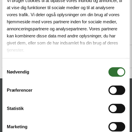
Vi bruger cookies til at tilpasse vores indhold og annoncer, til
at vise dig funktioner til sociale medier og til at analysere
vores trafik. Vi deler også oplysninger om din brug af vores
hjemmeside med vores partnere inden for sociale medier,
annonceringspartnere og analysepartnere. Vores partnere
kan kombinere disse data med andre oplysninger, du har
Beschreibung
Specifications
Dateien
givet dem, eller som de har indsamlet fra din brug af deres
tjenester.
Samtykkevalg
Nødvendig
KONTAKT
Præferencer
HQ:
Theilgaards Torv 1
Statistik
DK-4600 Køge
Marketing
Impressum