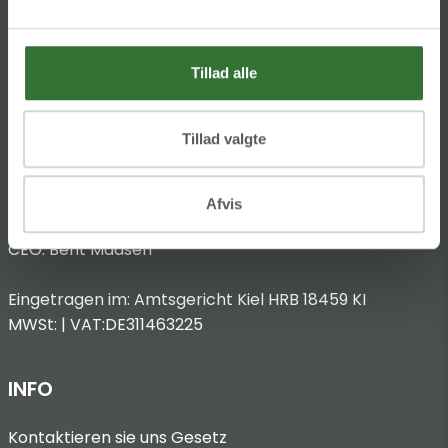
Anbieterkennzeichnung
Hans Folsgaard GmbH
Chronos-Platz 1
Tillad alle
53773 Hennef
T
:
Tillad valgte
+49 4321 963 8440
@:
dach@folsgaard.com
Afvis
Vertreten durch:
CEO: Bent Madsen
Eingetragen im: Amtsgericht Kiel HRB 18459 KI
MWSt: | VAT:DE311463225
INFO
Kontaktieren sie uns
Gesetz