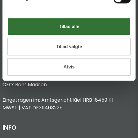
Impressum
Anbieterkennzeichnung
Hans Folsgaard GmbH
Tillad alle
Chronos-Platz 1
53773 Hennef
Tillad valgte
T
:
+49 4321 963 8440
@:
dach@folsgaard.com
Afvis
Vertreten durch:
CEO: Bent Madsen
Eingetragen im: Amtsgericht Kiel HRB 18459 KI
MWSt: | VAT:DE311463225
INFO