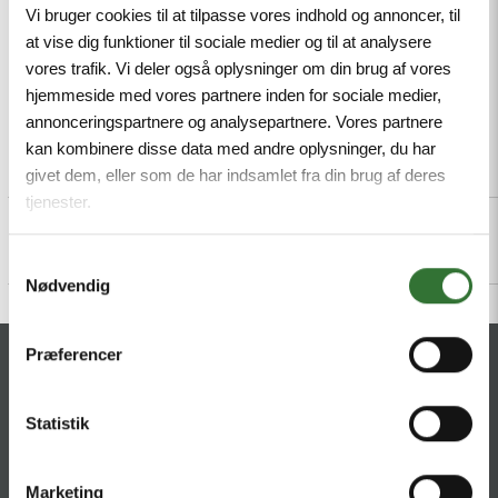
Mindestbestellmenge: 1
Vi bruger cookies til at tilpasse vores indhold og annoncer, til
at vise dig funktioner til sociale medier og til at analysere
vores trafik. Vi deler også oplysninger om din brug af vores
hjemmeside med vores partnere inden for sociale medier,
annonceringspartnere og analysepartnere. Vores partnere
kan kombinere disse data med andre oplysninger, du har
Beschreibung
Specifications
Dateien
givet dem, eller som de har indsamlet fra din brug af deres
tjenester.
Samtykkevalg
Nødvendig
Præferencer
KONTAKT
HQ:
Theilgaards Torv 1
Statistik
DK-4600 Køge
Marketing