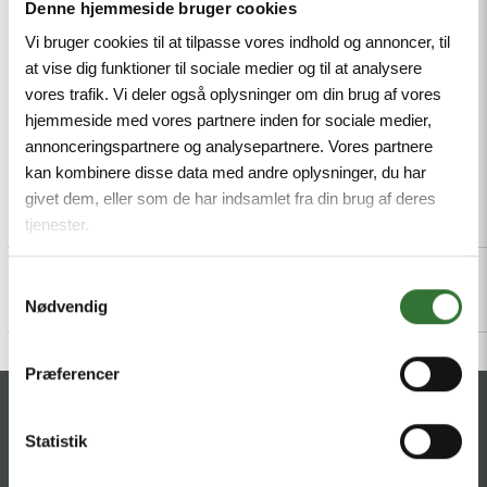
IP67, IP69K
Denne hjemmeside bruger cookies
Vi bruger cookies til at tilpasse vores indhold og annoncer, til
Mindestbestellmenge: 1
at vise dig funktioner til sociale medier og til at analysere
vores trafik. Vi deler også oplysninger om din brug af vores
hjemmeside med vores partnere inden for sociale medier,
annonceringspartnere og analysepartnere. Vores partnere
kan kombinere disse data med andre oplysninger, du har
givet dem, eller som de har indsamlet fra din brug af deres
Beschreibung
Specifications
Dateien
tjenester.
Samtykkevalg
Nødvendig
Præferencer
KONTAKT
Statistik
HQ:
Theilgaards Torv 1