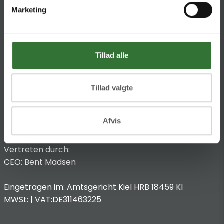
DK-4600 Køge
Marketing
Impressum
Anbieterkennzeichnung
Hans Folsgaard GmbH
Tillad alle
Chronos-Platz 1
53773 Hennef
Tillad valgte
T
:
+49 4321 963 8440
Afvis
@:
dach@folsgaard.com
Vertreten durch:
CEO: Bent Madsen
Eingetragen im: Amtsgericht Kiel HRB 18459 KI
MWSt: | VAT:DE311463225