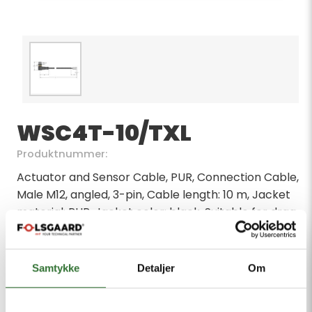
WSC4T-10/TXL
Produktnummer:
Actuator and Sensor Cable, PUR, Connection Cable,
Male M12, angled, 3-pin, Cable length: 10 m, Jacket
material: PUR, Jacket color: black, Suitable for drag
chain use, Resistant to chemicals, UV radiation and
oils, Flame-retardant (FT2 in accordance with UL
1581, IEC 60332-2-2), Free from halogen, silicone,
Samtykke
Detaljer
Om
PVC and LABS, Particularly resistant to abrasion,
Approval: cULus, RoHS-compliant, Protection class: