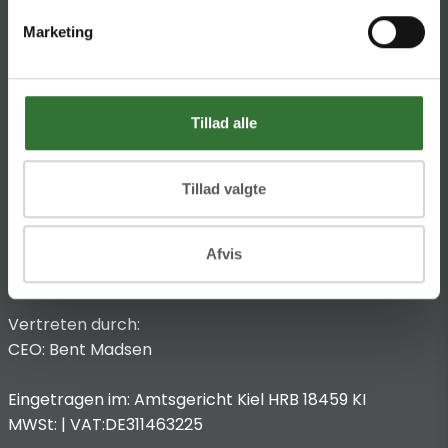
HQ:
Theilgaards Torv 1
Marketing
DK-4600 Køge
Impressum
Anbieterkennzeichnung
Tillad alle
Hans Folsgaard GmbH
Chronos-Platz 1
53773 Hennef
Tillad valgte
T
:
+49 4321 963 8440
Afvis
@:
dach@folsgaard.com
Vertreten durch:
CEO: Bent Madsen
Eingetragen im: Amtsgericht Kiel HRB 18459 KI
MWSt: | VAT:DE311463225