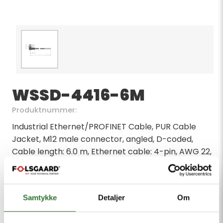
WSSD-4416-6M
Produktnummer:
Industrial Ethernet/PROFINET Cable, PUR Cable
Jacket, M12 male connector, angled, D-coded,
Cable length: 6.0 m, Ethernet cable: 4-pin, AWG 22,
CAT 5E, Jacket material: PUR, Jacket color: green,
Shield: Aluminum foil overlapped, tinned copper
wire, Jacket diameter: 6.5 mm, Suitable for drag
Samtykke
Detaljer
Om
chain use, Oil resistant acc. to IEC 60811-2-1 and UL13,
Free from halogen acc. to IEC 60754, Flame-