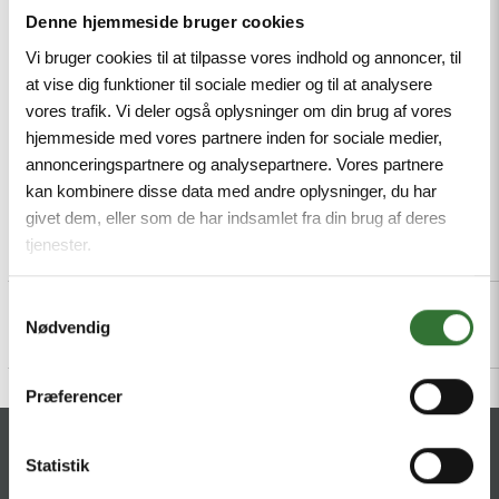
retardant acc. to IEC 60332-1-2 and UL2556 VW1,
Denne hjemmeside bruger cookies
RoHS-compliant, PNO-compliant, Open end
Vi bruger cookies til at tilpasse vores indhold og annoncer, til
Mindestbestellmenge: 1
at vise dig funktioner til sociale medier og til at analysere
vores trafik. Vi deler også oplysninger om din brug af vores
hjemmeside med vores partnere inden for sociale medier,
annonceringspartnere og analysepartnere. Vores partnere
kan kombinere disse data med andre oplysninger, du har
givet dem, eller som de har indsamlet fra din brug af deres
tjenester.
Beschreibung
Specifications
Dateien
Samtykkevalg
Nødvendig
Præferencer
KONTAKT
Statistik