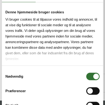
Free from halogen acc. to IEC 60754, Flame-
retardant acc. to IEC 60332-1-2 and UL2556 VW1,
Denne hjemmeside bruger cookies
RoHS-compliant, PNO-compliant, M8 male
Vi bruger cookies til at tilpasse vores indhold og annoncer, til
connector, angled
at vise dig funktioner til sociale medier og til at analysere
vores trafik. Vi deler også oplysninger om din brug af vores
Mindestbestellmenge: 1
hjemmeside med vores partnere inden for sociale medier,
annonceringspartnere og analysepartnere. Vores partnere
kan kombinere disse data med andre oplysninger, du har
givet dem, eller som de har indsamlet fra din brug af deres
tjenester.
Beschreibung
Specifications
Dateien
Samtykkevalg
Nødvendig
Præferencer