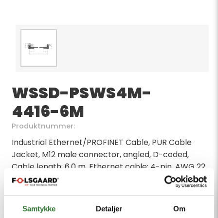
WSSD-PSWS4M-
4416-6M
Produktnummer:
Industrial Ethernet/PROFINET Cable, PUR Cable
Jacket, M12 male connector, angled, D-coded,
Cable length: 6.0 m, Ethernet cable: 4-pin, AWG 22,
CAT 5E, Jacket material: PUR, Jacket color: green,
Shield: Aluminum foil overlapped, tinned copper
wire, Jacket diameter: 6.5 mm, Suitable for drag
Samtykke
Detaljer
Om
chain use, Oil resistant acc. to IEC 60811-2-1 and UL13,