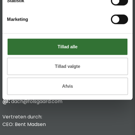
Statistik
KONTAKT
Marketing
HQ:
Theilgaards Torv 1
DK-4600 Køge
Impressum
Tillad alle
Anbieterkennzeichnung
Hans Folsgaard GmbH
Tillad valgte
Chronos-Platz 1
53773 Hennef
Afvis
T
:
+49 4321 963 8440
@:
dach@folsgaard.com
Vertreten durch:
CEO: Bent Madsen