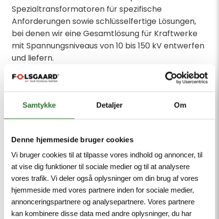
Spezialtransformatoren für spezifische
Anforderungen sowie schlüsselfertige Lösungen,
bei denen wir eine Gesamtlösung für Kraftwerke
mit Spannungsniveaus von 10 bis 150 kV entwerfen
und liefern.
♦ Klicken Sie hier, um mit unseren Experten in
Kontakt zu treten
Samtykke
Detaljer
Om
♦ Klicken Sie hier, um das Formular auszufüllen
und ein maßgeschneidertes Angebot für eine
Denne hjemmeside bruger cookies
Transformatorlösung zu erhalten.
Vi bruger cookies til at tilpasse vores indhold og annoncer, til
at vise dig funktioner til sociale medier og til at analysere
vores trafik. Vi deler også oplysninger om din brug af vores
hjemmeside med vores partnere inden for sociale medier,
PRODUKTKATEGORIEN
annonceringspartnere og analysepartnere. Vores partnere
kan kombinere disse data med andre oplysninger, du har