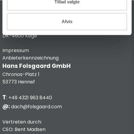
Tillad valgte
KONTAKT
Afvis
HQ:
Theilgaards Torv 1
DK-4600 Køge
Impressum
Anbieterkennzeichnung
Hans Folsgaard GmbH
Chronos-Platz 1
53773 Hennef
T
:
+49 4321 963 8440
@:
dach@folsgaard.com
Vertreten durch:
CEO: Bent Madsen