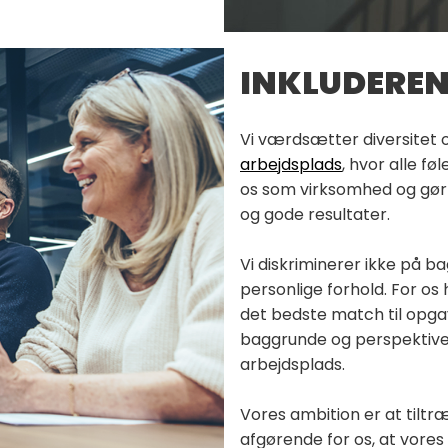
INKLUDEREN
Vi værdsætter diversitet o
arbejdsplads
, hvor alle fø
os som virksomhed og gør o
og gode resultater.
Vi diskriminerer ikke på ba
personlige forhold. For os 
det bedste match til opga
baggrunde og perspektiver
arbejdsplads.
Vores ambition er at tiltr
afgørende for os, at vores