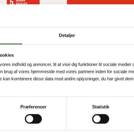
Women 
Detaljer
ookies
 vores indhold og annoncer, til at vise dig funktioner til sociale medier o
in brug af vores hjemmeside med vores partnere inden for sociale me
e kan kombinere disse data med andre oplysninger, du har givet dem,
WORK-LIFE
Præferencer
Statistik
Vores medarbejdere er det 
ressourcer og essentielle f
trivsel os meget på sinde.