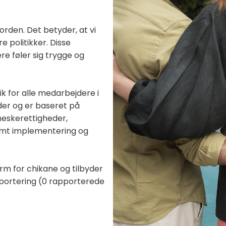
 orden. Det betyder, at vi
e politikker. Disse
e føler sig trygge og
k for alle medarbejdere i
er og er baseret på
neskerettigheder,
samt implementering og
orm for chikane og tilbyder
portering (0 rapporterede