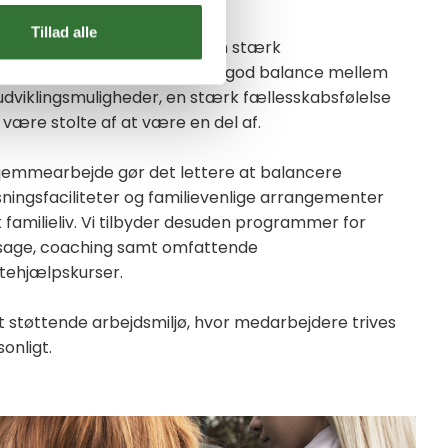
Tillad alle
attraktiv arbejdsplads med en stærk
vores medarbejdere har en god balance mellem
 udviklingsmuligheder, en stærk fællesskabsfølelse
være stolte af at være en del af.
 hjemmearbejde gør det lettere at balancere
ningsfaciliteter og familievenlige arrangementer
familieliv. Vi tilbyder desuden programmer for
sage, coaching samt omfattende
stehjælpskurser.
 et støttende arbejdsmiljø, hvor medarbejdere trives
onligt.