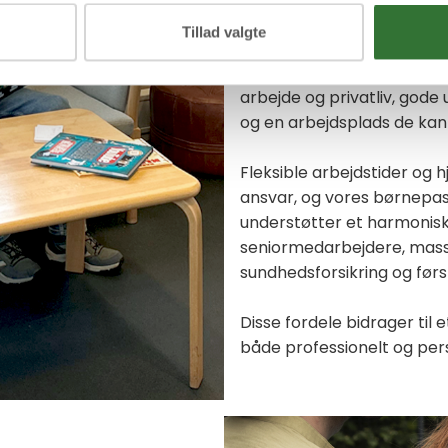
Tillad valgte
Vi tilstræber at være en 
sammenhængskraft, hvor 
arbejde og privatliv, gode
og en arbejdsplads de kan 
Fleksible arbejdstider og
ansvar, og vores børnepas
understøtter et harmonisk 
seniormedarbejdere, mas
sundhedsforsikring og før
Disse fordele bidrager til
både professionelt og pers