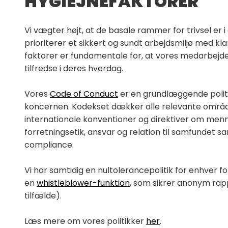
HYGIEJNEFAKTORER
Vi vægter højt, at de basale rammer for trivsel er i
prioriterer et sikkert og sundt arbejdsmiljø med klar
faktorer er fundamentale for, at vores medarbejder
tilfredse i deres hverdag.
Vores
Code of Conduct
er en grundlæggende politi
koncernen. Kodekset dækker alle relevante områd
internationale konventioner og direktiver om men
forretningsetik, ansvar og relation til samfundet 
compliance.
Vi har samtidig en nultolerancepolitik for enhver f
en
whistleblower-funktion
, som sikrer anonym rap
tilfælde).
Læs mere om vores politikker
her
.