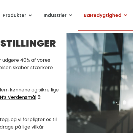
Produkter
Industrier
Bæredygtighed
 STILLINGER
er udgøre 40% af vores
ledelsen skaber stærkere
llem kønnene og sikre lige
N’s Verdensmål
5:
gi, og vi forpligter os til
drage på lige vilkår