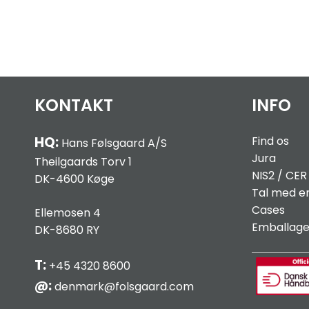
KONTAKT
INFO
HQ:
Find os
Hans Følsgaard A/S
Jura
Theilgaards Torv 1
NIS2 / C
ER
DK-4600 Køge
Tal med e
Cases
Ellemosen 4
Emballag
DK-8680 RY
T:
+45 4320 8600
@:
denmark@folsgaard.com