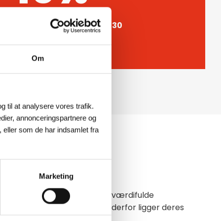
in leading positions by 2030
Om
g til at analysere vores trafik.
dier, annonceringspartnere og
 eller som de har indsamlet fra
-BALANCE
Marketing
vigtigste vi har, vores mest værdifulde
or vores udvikling og succes; derfor ligger deres