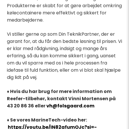
Produkterne er skabt for at gøre arbejdet omkring
kølecontainere mere effektivt og sikkert for
medarbejderne.
Vi stiller gerne op som Din TeknikPartner, der er
garant for, at du får den bedste løsning til prisen. Vi
er klar med rådgivning, indsigt og mange års
erfaring, så du kan komme sikkert i gang, uanset
om du vil sparre med os i hele processen fra
idefase til fuld funktion, eller om vi blot skal hjælpe
dig lidt på vej.
♦
Hvis du har brug for mere information om
Reefer-tilbehør, kontakt Vinni Mortensen på
43 20 86 36 eller
vh@folsgaard.com
♦
Se vores MarineTech-video her:
https://youtu.be/IN82afumOJc?si=-