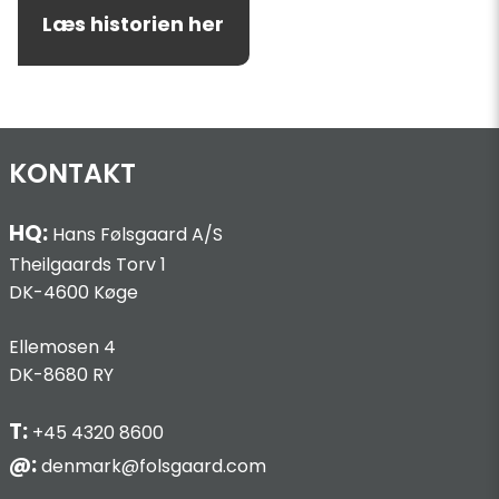
Læs historien her
KONTAKT
HQ:
Hans Følsgaard A/S
Theilgaards Torv 1
DK-4600 Køge
Ellemosen 4
DK-8680 RY
T:
+45 4320 8600
@:
denmark@folsgaard.com