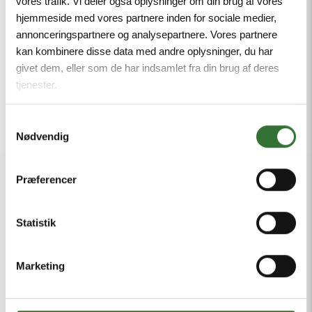
vores trafik. Vi deler også oplysninger om din brug af vores
hjemmeside med vores partnere inden for sociale medier,
Inspiration og fremtid
annonceringspartnere og analysepartnere. Vores partnere
Vores fokus på bæredygtighed inspirerer
kan kombinere disse data med andre oplysninger, du har
partnere og kunder til at handle ansvarligt. Vi
givet dem, eller som de har indsamlet fra din brug af deres
stræber efter at reducere vores klimaaftryk og
tjenester.
bidrage til en mere bæredygtig fremtid gennem
innovative løsninger og samarbejde.
Samtykkevalg
Nødvendig
Præferencer
Statistik
Marketing