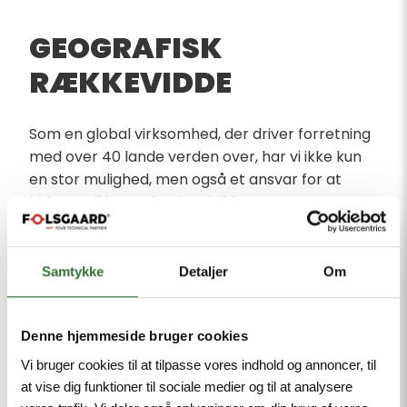
GEOGRAFISK
RÆKKEVIDDE
Som en global virksomhed, der driver forretning
med over 40 lande verden over, har vi ikke kun
en stor mulighed, men også et ansvar for at
bidrage til bæredygtig udvikling.
Fokusområder og udfordringer
Vores hovedforretningsområder som
Samtykke
Detaljer
Om
vedvarende energi, infrastruktur og transport
bidrager positivt til den grønne omstilling. Dog
medfører globaliseringen CO2-udledning fra
Denne hjemmeside bruger cookies
transport, som vi arbejder på at reducere
Vi bruger cookies til at tilpasse vores indhold og annoncer, til
gennem grønnere transportformer og
at vise dig funktioner til sociale medier og til at analysere
optimeret logistik.