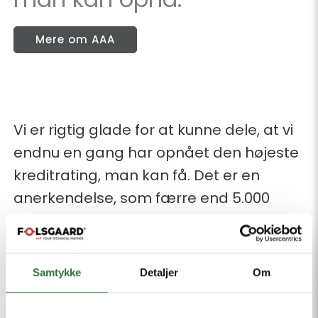
Mere om AAA
Vi er rigtig glade for at kunne dele, at vi
endnu en gang har opnået den højeste
kreditrating, man kan få. Det er en
anerkendelse, som færre end 5.000
virksomheder i Danmark har modtaget,
og som vi ser som et vigtigt
kvalitetsstempel.
Samtykke
Detaljer
Om
AAA Gold betyder, at vi har en stærk og