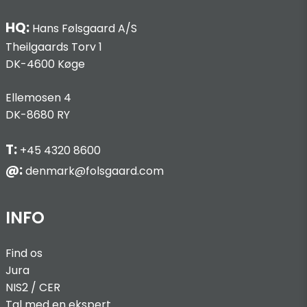
HQ:
Hans Følsgaard A/S
Theilgaards Torv 1
DK-4600 Køge
Ellemosen 4
DK-8680 RY
T:
+45 4320 8600
@:
denmark@folsgaard.com
INFO
Find os
Jura
NIS2 / C
ER
Tal med en ekspert