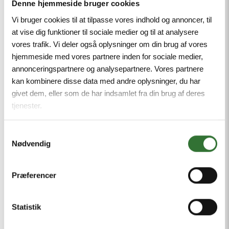
Denne hjemmeside bruger cookies
veldokumenteret økonomi. Det
Vi bruger cookies til at tilpasse vores indhold og annoncer, til
signalerer til både kunder, leverandører
at vise dig funktioner til sociale medier og til at analysere
og samarbejdspartnere, at vi er en
vores trafik. Vi deler også oplysninger om din brug af vores
stabil og ansvarlig virksomhed – en
hjemmeside med vores partnere inden for sociale medier,
annonceringspartnere og analysepartnere. Vores partnere
man trygt kan indgå aftaler med, og
kan kombinere disse data med andre oplysninger, du har
som har orden i penalhuset, også når
givet dem, eller som de har indsamlet fra din brug af deres
markedet bevæger sig.
tjenester.
I praksis betyder det, at vi står godt
Samtykkevalg
Nødvendig
rustet til både at drive og udvikle vores
forretning – og det skaber et
Præferencer
fundament, hvor vi kan blive ved med at
investere i innovation, kvalitet og
Statistik
langsigtede relationer.