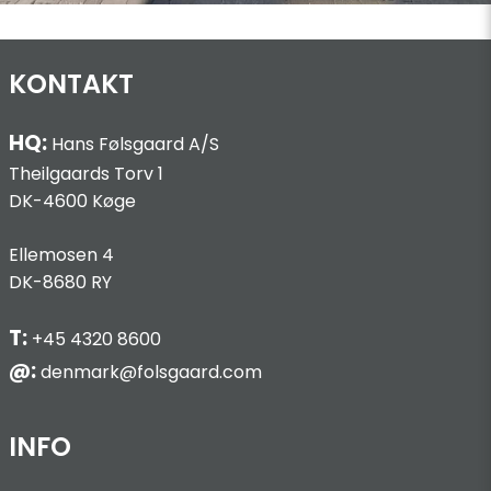
KONTAKT
HQ:
Hans Følsgaard A/S
Theilgaards Torv 1
DK-4600 Køge
Ellemosen 4
DK-8680 RY
T:
+45 4320 8600
@:
denmark@folsgaard.com
INFO