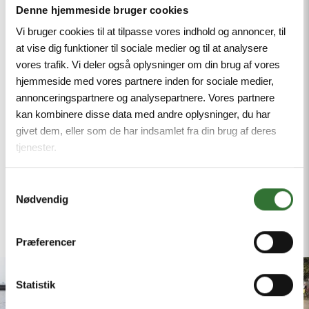
Denne hjemmeside bruger cookies
anvende mere miljøvenlige
emballageløsninger
Vi bruger cookies til at tilpasse vores indhold og annoncer, til
at vise dig funktioner til sociale medier og til at analysere
optimere affaldshåndtering og
vores trafik. Vi deler også oplysninger om din brug af vores
genanvendelse
hjemmeside med vores partnere inden for sociale medier,
annonceringspartnere og analysepartnere. Vores partnere
Vores mål er fortsat at kunne tilbyde
kan kombinere disse data med andre oplysninger, du har
konkurrencedygtige priser
og
bæredygtige
givet dem, eller som de har indsamlet fra din brug af deres
løsninger
, samtidig med at vi tager ansvar for
tjenester.
vores fælles miljøaftryk.
Samtykkevalg
Er der behov for yderligere afklaring, står vi til
Nødvendig
rådighed.
Præferencer
Statistik