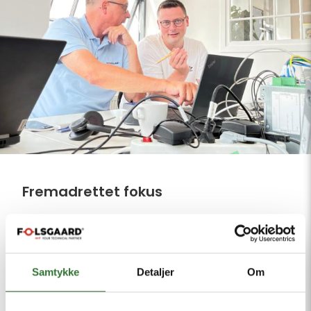
Fremadrettet fokus
Vi vil fortsat arbejde målrettet på at:
reducere energiforbruget og CO₂-
Samtykke
Detaljer
Om
udledningen
minimere mængden af emballage