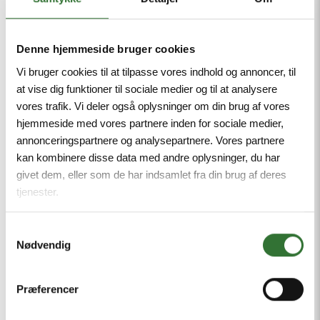
og beskyttelse.
For de virksomheder, der ønsker at
Denne hjemmeside bruger cookies
tilbyde deres kunder en reel komplet
Vi bruger cookies til at tilpasse vores indhold og annoncer, til
løsning, er kabelholdere et vigtigt
at vise dig funktioner til sociale medier og til at analysere
vores trafik. Vi deler også oplysninger om din brug af vores
element i designet af elektriske
hjemmeside med vores partnere inden for sociale medier,
systemer. Kortslutning kan forekomme
annonceringspartnere og analysepartnere. Vores partnere
når som helst i et projekt og forårsage
kan kombinere disse data med andre oplysninger, du har
givet dem, eller som de har indsamlet fra din brug af deres
spildt arbejdstid, omarbejdning og
tjenester.
potentiel alvorlige eller dødelige skader.
Ingeniører skal derfor kunne stole 100 %
Samtykkevalg
på, at de kabelholdere, de har valgt,
Nødvendig
kan modstå de belastninger, der opstår
Præferencer
med maksimale fejlstrømme.