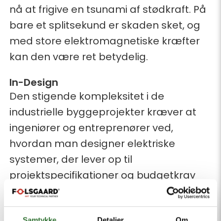
nå at frigive en tsunami af stødkraft. På
bare et splitsekund er skaden sket, og
med store elektromagnetiske kræfter
kan den være ret betydelig.
In-Design
Den stigende kompleksitet i de
industrielle byggeprojekter kræver at
ingeniører og entreprenører ved,
hvordan man designer elektriske
systemer, der lever op til
projektspecifikationer og budgetkrav
uden at snyde medarbejdere og
materiel for den nødvendige sikkerhed
Samtykke
Detaljer
Om