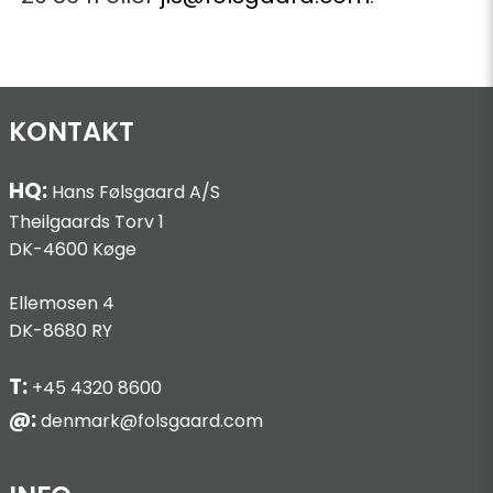
KONTAKT
HQ:
Hans Følsgaard A/S
Theilgaards Torv 1
DK-4600 Køge
Ellemosen 4
DK-8680 RY
T:
+45 4320 8600
@:
denmark@folsgaard.com