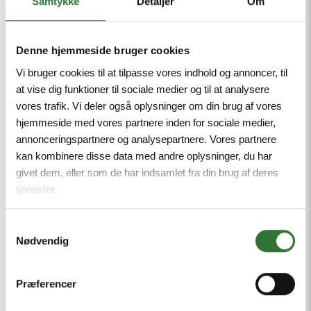
Samtykke
Detaljer
Om
velegnede til afslutning af
mellemspændingskabler
på
transformere
, motorer og især
Denne hjemmeside bruger cookies
gasisolerede
koblingsanlæg
(GIS),
Vi bruger cookies til at tilpasse vores indhold og annoncer, til
at vise dig funktioner til sociale medier og til at analysere
både til indendørs og udendørs
vores trafik. Vi deler også oplysninger om din brug af vores
installationer. Det gør dem relevante i
hjemmeside med vores partnere inden for sociale medier,
alt fra forsyningsnet og industriprojekter
annonceringspartnere og analysepartnere. Vores partnere
kan kombinere disse data med andre oplysninger, du har
til større infrastruktur- og energianlæg,
givet dem, eller som de har indsamlet fra din brug af deres
hvor standardisering og pålidelighed er
tjenester.
centrale krav.
Samtykkevalg
Færre varianter – lavere omkostninger
Nødvendig
Med Enstos gennemprøvede 4S-
teknologi kan samme konnektorfamilie
Præferencer
dække flere spændings- og