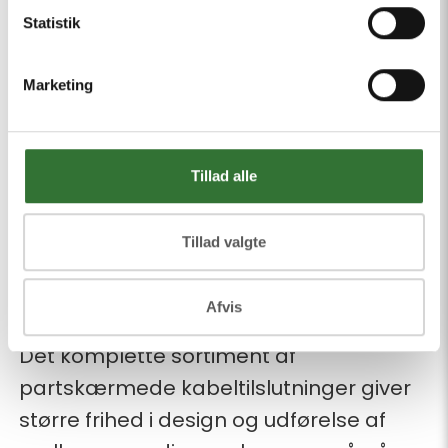
kabeldimensioner. Det reducerer
Statistik
behovet for mange forskellige
Marketing
komponenter, minimerer lagerbinding
og forenkler både projektering og
montage. Resultatet er kortere
Tillad alle
installationstid, færre fejlmuligheder og
lavere samlede omkostninger over
Tillad valgte
projektets levetid.
Klar til fremtidens
Afvis
mellemspændingsnet
Det komplette sortiment af
partskærmede kabeltilslutninger giver
større frihed i design og udførelse af