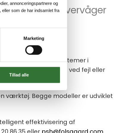
dier, annonceringspartnere og
kontaktblokke overvåger
 eller som de har indsamlet fra
Marketing
obling til nødstopssystemer i
krer automatisk stop ved fejl eller
Tillad alle
n værktøj. Begge modeller er udviklet
elligent effektivisering af
 20 86 35 eller
psh@folsgaard.com
.