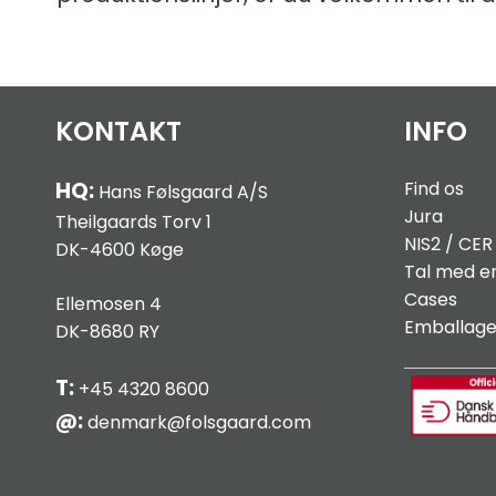
KONTAKT
INFO
HQ:
Find os
Hans Følsgaard A/S
Jura
Theilgaards Torv 1
NIS2 / C
ER
DK-4600 Køge
Tal med e
Cases
Ellemosen 4
Emballag
DK-8680 RY
T:
+45 4320 8600
@:
denmark@folsgaard.com