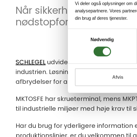
Vi deler også oplysninger om d
Når sikkerheden svigter, 
analysepartnere. Vores partner
nødstopforbindelsen døg
din brug af deres tjenester.
Samtykkevalg
Nødvendig
SCHLEGEL
udvider
MK/MKP-serien
med d
industrien. Løsningerne overvåger forb
Afvis
afbrydelser for at beskytte både menn
MKTOSFE har skrueterminal, mens MKPTOS
til industrielle miljøer med høje krav til
Har du brug for yderligere information e
produktionslinjer, er du velkommen til a