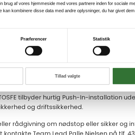
in brug af vores hjemmeside med vores partnere inden for sociale me
reagerer systemet selv. Nye 
e kan kombinere disse data med andre oplysninger, du har givet dem,
net rundt.
Præferencer
Statistik
e nye kontaktblokke med integreret fejlfrak
indelsen mellem nødstop og kontaktblok og si
Tillad valgte
esker og maskiner.
FE tilbyder hurtig Push-In-installation ude
 sikkerhed og driftssikkerhed.
ller rådgivning om nødstop eller sikker og int
t kontakte Team Lead Palle Nielsen på tlf. 43