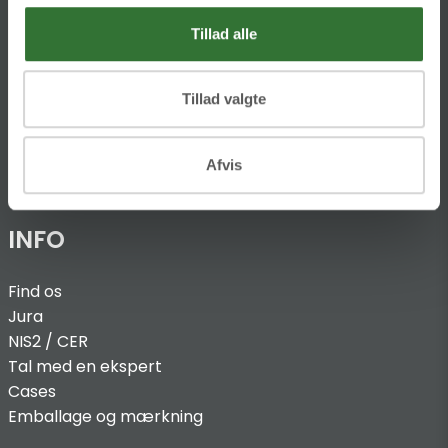
DK-4600 Køge
Tillad alle
Ellemosen 4
DK-8680 RY
Tillad valgte
T:
+45 4320 8600
Afvis
@:
denmark@folsgaard.com
INFO
Find os
Jura
NIS2 / C
ER
Tal med en ekspert
Cases
Emballage og mærkning