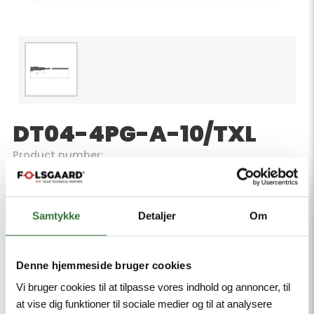
DT04-4PG-A-10/TXL
Product number:
Deutsch Connector, Connection Cable, Deutsch
connector DT04, straight, 4-pin, With M12 × 1 thread
for thermowell, Jacket material: TPE-U (PUR),
Samtykke
Detaljer
Om
Jacket color: black, similar to RAL 9005, Qualified for
drag chain use, Flame-retardant acc. to cULus
20549, Halogen-free acc. DIN VDE 0472 part 815,
Denne hjemmeside bruger cookies
Approval: cULus, RoHS-compliant, Protection
Vi bruger cookies til at tilpasse vores indhold og annoncer, til
classes IP67/IP69K, Cable length 10 m
at vise dig funktioner til sociale medier og til at analysere