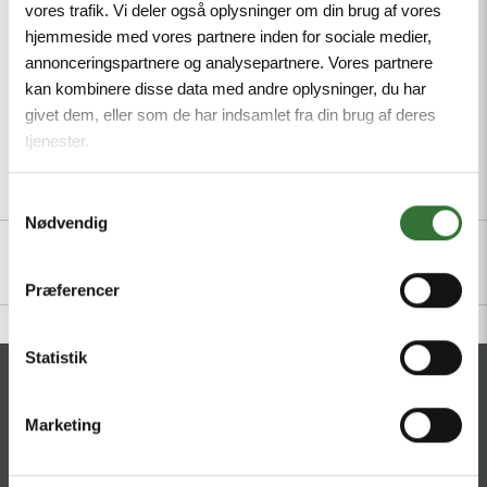
vores trafik. Vi deler også oplysninger om din brug af vores
Mindste ordreantal: 1
hjemmeside med vores partnere inden for sociale medier,
annonceringspartnere og analysepartnere. Vores partnere
kan kombinere disse data med andre oplysninger, du har
givet dem, eller som de har indsamlet fra din brug af deres
tjenester.
Beskrivelse
Specifikationer
Filer
Samtykkevalg
Nødvendig
Præferencer
Statistik
KONTAKT
Marketing
HQ:
Hans Følsgaard A/S
Theilgaards Torv 1