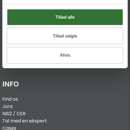
HQ:
Hans Følsgaard A/S
Theilgaards Torv 1
Tillad alle
DK-4600 Køge
Ellemosen 4
Tillad valgte
DK-8680 RY
T:
+45 4320 8600
Afvis
@:
denmark@folsgaard.com
INFO
Find os
Jura
NIS2 / C
ER
Tal med en ekspert
Cases