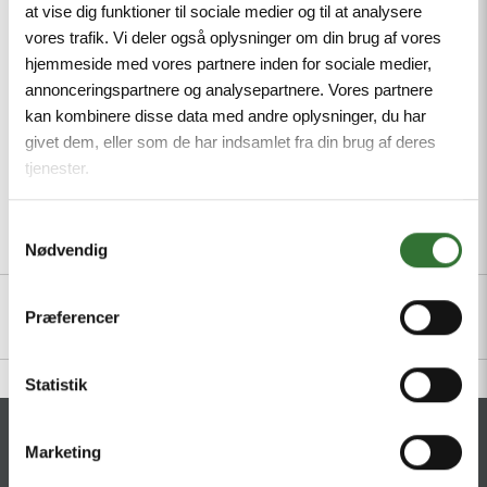
Protection class IP65, Temperature range of the
at vise dig funktioner til sociale medier og til at analysere
cable: -190°C…260°C
vores trafik. Vi deler også oplysninger om din brug af vores
hjemmeside med vores partnere inden for sociale medier,
Mindste ordreantal: 1
annonceringspartnere og analysepartnere. Vores partnere
kan kombinere disse data med andre oplysninger, du har
givet dem, eller som de har indsamlet fra din brug af deres
tjenester.
Samtykkevalg
Beskrivelse
Specifikationer
Filer
Nødvendig
Præferencer
Statistik
KONTAKT
Marketing