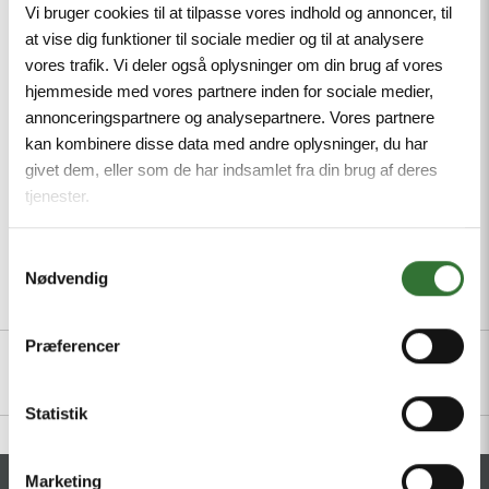
Powder-coated die-cast aluminium housing,
Vi bruger cookies til at tilpasse vores indhold og annoncer, til
Pressure compensation element protects against
at vise dig funktioner til sociale medier og til at analysere
condensation, Connection of the housing potential
vores trafik. Vi deler også oplysninger om din brug af vores
via M5 x 1 bolt
hjemmeside med vores partnere inden for sociale medier,
annonceringspartnere og analysepartnere. Vores partnere
Mindste ordreantal: 1
kan kombinere disse data med andre oplysninger, du har
givet dem, eller som de har indsamlet fra din brug af deres
tjenester.
Samtykkevalg
Nødvendig
Beskrivelse
Filer
Præferencer
Statistik
Marketing