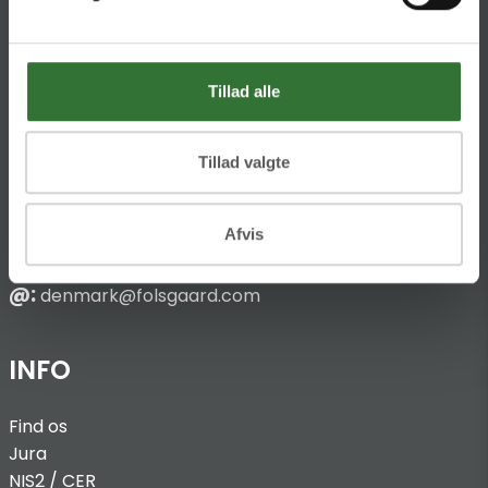
KONTAKT
HQ:
Hans Følsgaard A/S
Tillad alle
Theilgaards Torv 1
DK-4600 Køge
Tillad valgte
Ellemosen 4
DK-8680 RY
Afvis
T:
+45 4320 8600
@:
denmark@folsgaard.com
INFO
Find os
Jura
NIS2 / C
ER