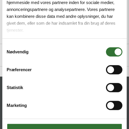
hjemmeside med vores partnere inden for sociale medier,
annonceringspartnere og analysepartnere. Vores partnere
kan kombinere disse data med andre oplysninger, du har
givet dem, eller som de har indsamlet fra din brug af deres
tjenester.
Beskrivelse
Specifikationer
Filer
Samtykkevalg
Nødvendig
Præferencer
KONTAKT
Statistik
HQ:
Hans Følsgaard A/S
Marketing
Theilgaards Torv 1
DK-4600 Køge