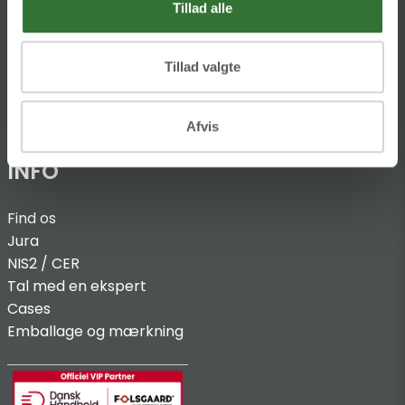
Tillad alle
Ellemosen 4
DK-8680 RY
Tillad valgte
T:
+45 4320 8600
@:
denmark@folsgaard.com
Afvis
INFO
Find os
Jura
NIS2 / C
ER
Tal med en ekspert
Cases
Emballage og mærkning