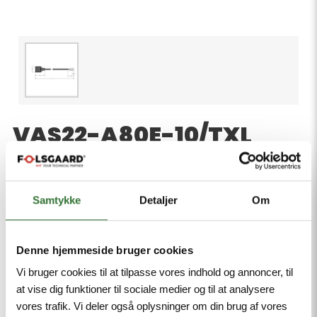
VAS22-A80E-10/TXL
Product number:
Valve connector A type, Connection Cable, Sheath
material: PUR, Sheath color: black, Qualified for drag
Samtykke
Detaljer
Om
chain use, Resistant to weld splatter, Resistant to
chemicals and oils, UV and ozone resistance, Flame
retardant, Free from halogen, silicone, PVC and
Denne hjemmeside bruger cookies
LABS, Cable length 10 m
Vi bruger cookies til at tilpasse vores indhold og annoncer, til
at vise dig funktioner til sociale medier og til at analysere
Mindste ordreantal: 1
vores trafik. Vi deler også oplysninger om din brug af vores