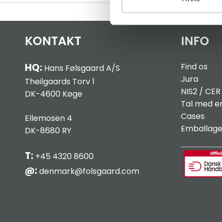
KONTAKT
INFO
HQ:
Find os
Hans Følsgaard A/S
Jura
Theilgaards Torv 1
NIS2 / C
ER
DK-4600 Køge
Tal med e
Cases
Ellemosen 4
Emballag
DK-8680 RY
T:
+45 4320 8600
@:
denmark@folsgaard.com