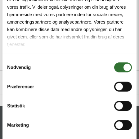
LABS, Cable length 5 m
vores trafik. Vi deler også oplysninger om din brug af vores
hjemmeside med vores partnere inden for sociale medier,
Mindste ordreantal: 1
annonceringspartnere og analysepartnere. Vores partnere
kan kombinere disse data med andre oplysninger, du har
givet dem, eller som de har indsamlet fra din brug af deres
tjenester.
Samtykkevalg
Beskrivelse
Specifikationer
Filer
Nødvendig
Præferencer
Statistik
KONTAKT
Marketing
HQ:
Hans Følsgaard A/S