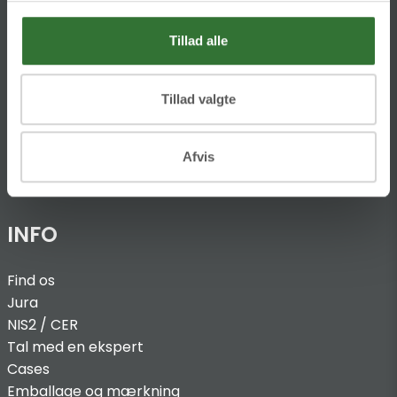
Theilgaards Torv 1
DK-4600 Køge
Tillad alle
Ellemosen 4
Tillad valgte
DK-8680 RY
T:
+45 4320 8600
Afvis
@:
denmark@folsgaard.com
INFO
Find os
Jura
NIS2 / C
ER
Tal med en ekspert
Cases
Emballage og mærkning