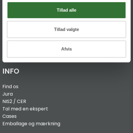
DK-4600 Køge
Tillad alle
Ellemosen 4
DK-8680 RY
Tillad valgte
T:
+45 4320 8600
Afvis
@:
denmark@folsgaard.com
INFO
Find os
Jura
NIS2 / C
ER
Tal med en ekspert
Cases
Emballage og mærkning