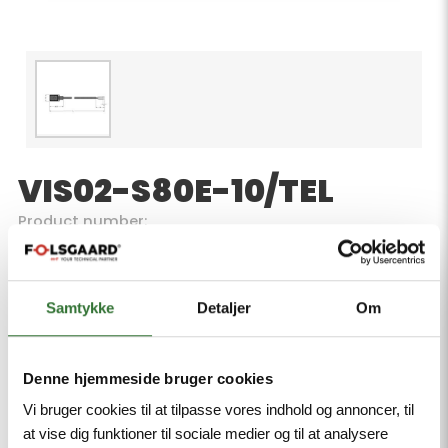
VIS02-S80E-10/TEL
Product number:
Valve connector BI type, Connection Cable, 2-pin +
PE, Design according to the DIN EN 175301-803,
RoHS-compliant, Protection class: IP65, IP67, IP68,
Samtykke
Detaljer
Om
Protective component: Transil diode, Sheath
material: PVC, Sheath color: black, Resistant to
chemicals and oils, Flame retardant, Resistant to
Denne hjemmeside bruger cookies
acids and alkaline solutions, Resistant to microbes
Vi bruger cookies til at tilpasse vores indhold og annoncer, til
and hydrolysis, LABS-free, Cable length 10 m
at vise dig funktioner til sociale medier og til at analysere