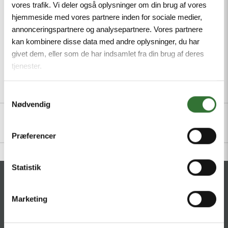
vores trafik. Vi deler også oplysninger om din brug af vores
Mindste ordreantal: 1
hjemmeside med vores partnere inden for sociale medier,
annonceringspartnere og analysepartnere. Vores partnere
kan kombinere disse data med andre oplysninger, du har
givet dem, eller som de har indsamlet fra din brug af deres
tjenester.
Beskrivelse
Specifikationer
Filer
Samtykkevalg
Nødvendig
Præferencer
Statistik
KONTAKT
Marketing
HQ:
Hans Følsgaard A/S
Theilgaards Torv 1