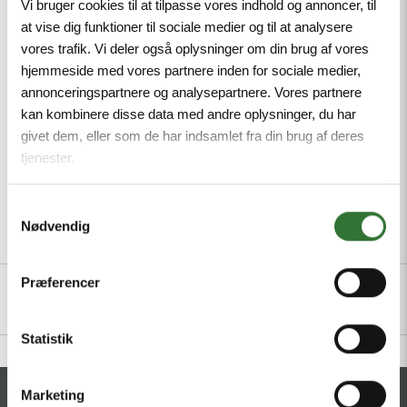
Vi bruger cookies til at tilpasse vores indhold og annoncer, til
resistant to abrasion, Approval: cULus, RoHS-
at vise dig funktioner til sociale medier og til at analysere
compliant, Protection class: IP67, IP69K, Male M12,
vores trafik. Vi deler også oplysninger om din brug af vores
straight, 3-pin
hjemmeside med vores partnere inden for sociale medier,
annonceringspartnere og analysepartnere. Vores partnere
Mindste ordreantal: 1
kan kombinere disse data med andre oplysninger, du har
givet dem, eller som de har indsamlet fra din brug af deres
tjenester.
Samtykkevalg
Nødvendig
Beskrivelse
Specifikationer
Filer
Præferencer
Statistik
Marketing
KONTAKT