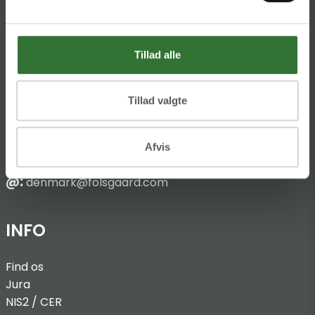
HQ:
Hans Følsgaard A/S
Theilgaards Torv 1
Tillad alle
DK-4600 Køge
Tillad valgte
Ellemosen 4
DK-8680 RY
Afvis
T:
+45 4320 8600
@:
denmark@folsgaard.com
INFO
Find os
Jura
NIS2 / C
ER