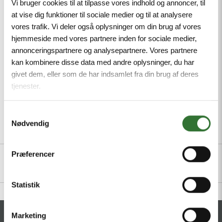
Vi bruger cookies til at tilpasse vores indhold og annoncer, til
LABS, Particularly resistant to abrasion, Approval:
at vise dig funktioner til sociale medier og til at analysere
cULus, RoHS-compliant, Protection class: IP67, IP69K,
vores trafik. Vi deler også oplysninger om din brug af vores
Male M12, straight, 3-pin
hjemmeside med vores partnere inden for sociale medier,
annonceringspartnere og analysepartnere. Vores partnere
Mindste ordreantal: 1
kan kombinere disse data med andre oplysninger, du har
givet dem, eller som de har indsamlet fra din brug af deres
tjenester.
Samtykkevalg
Nødvendig
Beskrivelse
Specifikationer
Filer
Præferencer
Statistik
Marketing
KONTAKT