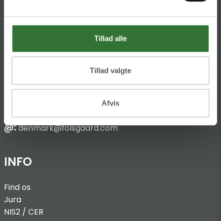
HQ:
Hans Følsgaard A/S
Theilgaards Torv 1
Tillad alle
DK-4600 Køge
Tillad valgte
Ellemosen 4
DK-8680 RY
Afvis
T:
+45 4320 8600
@:
denmark@folsgaard.com
INFO
Find os
Jura
NIS2 / C
ER