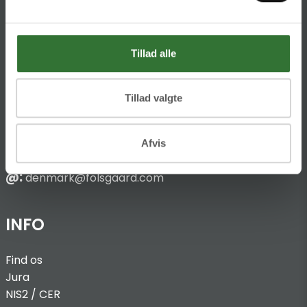
HQ:
Hans Følsgaard A/S
Theilgaards Torv 1
Tillad alle
DK-4600 Køge
Tillad valgte
Ellemosen 4
DK-8680 RY
Afvis
T:
+45 4320 8600
@:
denmark@folsgaard.com
INFO
Find os
Jura
NIS2 / C
ER