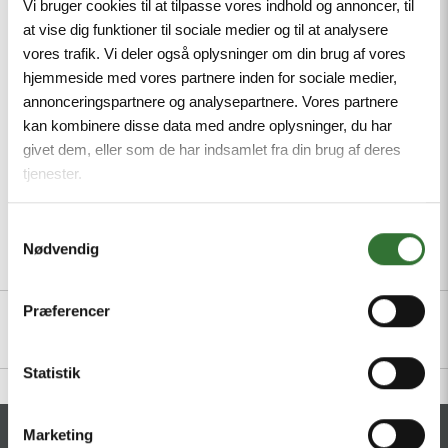
Vi bruger cookies til at tilpasse vores indhold og annoncer, til
PVC and LABS, Particularly resistant to abrasion,
at vise dig funktioner til sociale medier og til at analysere
Approval: cULus, RoHS-compliant, Protection class:
vores trafik. Vi deler også oplysninger om din brug af vores
IP67, IP69K, Male M12, straight, 8-pin
hjemmeside med vores partnere inden for sociale medier,
annonceringspartnere og analysepartnere. Vores partnere
Mindste ordreantal: 1
kan kombinere disse data med andre oplysninger, du har
givet dem, eller som de har indsamlet fra din brug af deres
tjenester.
Samtykkevalg
Nødvendig
Beskrivelse
Specifikationer
Filer
Præferencer
Statistik
Marketing
KONTAKT