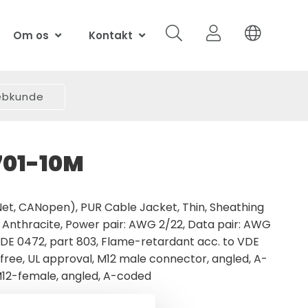
Om os
Kontakt
webkunde
01-10M
et, CANopen), PUR Cable Jacket, Thin, Sheathing
: Anthracite, Power pair: AWG 2/22, Data pair: AWG
 VDE 0472, part 803, Flame-retardant acc. to VDE
free, UL approval, M12 male connector, angled, A-
M12-female, angled, A-coded