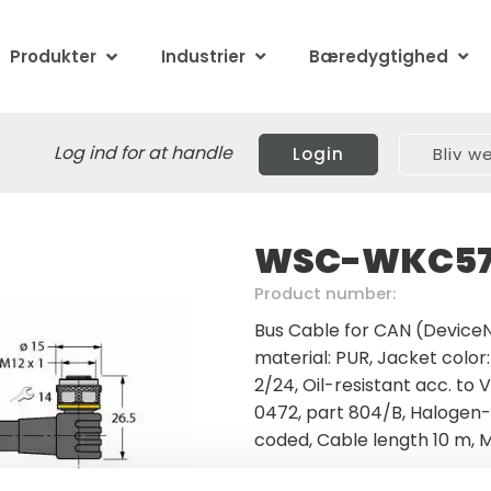
Produkter
Industrier
Bæredygtighed
Log ind for at handle
Login
Bliv 
WSC-WKC57
Product number:
Bus Cable for CAN (DeviceN
material: PUR, Jacket color
2/24, Oil-resistant acc. to
0472, part 804/B, Halogen-
coded, Cable length 10 m, 
Mindste ordreantal: 1