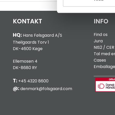
KONTAKT
INFO
HQ:
Find os
Hans Følsgaard A/S
Jura
Theilgaards Torv 1
NIS2 / C
ER
DK-4600 Køge
Tal med e
Cases
Ellemosen 4
Emballag
DK-8680 RY
T:
+45 4320 8600
@:
denmark@folsgaard.com