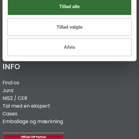
Tillad alle
Ellemosen 4
DK-8680 RY
Tillad valgte
T:
+45 4320 8600
@:
denmark@folsgaard.com
Afvis
INFO
Find os
Jura
NIS2 / C
ER
Tal med en ekspert
Cases
Emballage og mærkning