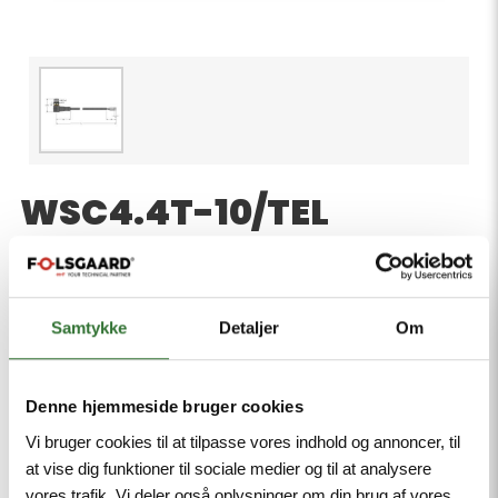
WSC4.4T-10/TEL
Product number:
Actuator and Sensor Cable, PVC, Connection Cable,
Male M12, angled, 4-pin, Cable length: 10 m, Jacket
Samtykke
Detaljer
Om
material: PVC, Jacket color: black, Resistant to
chemicals and oils, Flame-retardant, Resistant to
acids and alkaline solutions, Resistant to microbes
Denne hjemmeside bruger cookies
and hydrolysis, LABS free, Approval: cULus, RoHS-
Vi bruger cookies til at tilpasse vores indhold og annoncer, til
compliant, Protection class: IP67, IP69K
at vise dig funktioner til sociale medier og til at analysere
vores trafik. Vi deler også oplysninger om din brug af vores