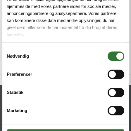
Mindste ordreantal: 1
hjemmeside med vores partnere inden for sociale medier,
annonceringspartnere og analysepartnere. Vores partnere
kan kombinere disse data med andre oplysninger, du har
givet dem, eller som de har indsamlet fra din brug af deres
tjenester.
Beskrivelse
Specifikationer
Filer
Samtykkevalg
Nødvendig
Præferencer
Statistik
KONTAKT
Marketing
HQ:
Hans Følsgaard A/S
Theilgaards Torv 1
DK-4600 Køge