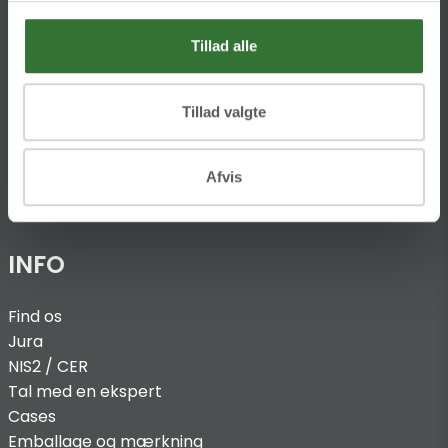
Theilgaards Torv 1
DK-4600 Køge
Tillad alle
Ellemosen 4
Tillad valgte
DK-8680 RY
T:
+45 4320 8600
Afvis
@:
denmark@folsgaard.com
INFO
Find os
Jura
NIS2 / C
ER
Tal med en ekspert
Cases
Emballage og mærkning