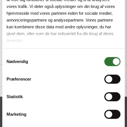
IP67, IP69K
vores trafik. Vi deler også oplysninger om din brug af vores
hjemmeside med vores partnere inden for sociale medier,
Mindste ordreantal: 1
annonceringspartnere og analysepartnere. Vores partnere
kan kombinere disse data med andre oplysninger, du har
givet dem, eller som de har indsamlet fra din brug af deres
tjenester.
Samtykkevalg
Beskrivelse
Specifikationer
Filer
Nødvendig
Præferencer
Statistik
KONTAKT
Marketing
HQ:
Hans Følsgaard A/S