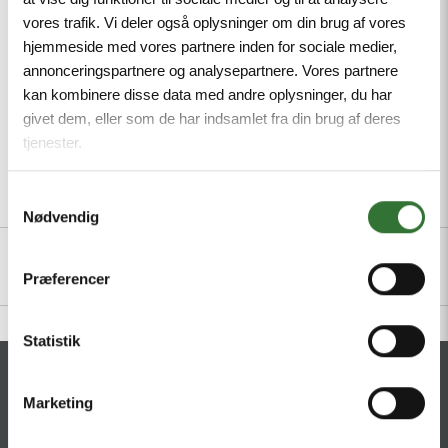
IP67, IP69K
vores trafik. Vi deler også oplysninger om din brug af vores
hjemmeside med vores partnere inden for sociale medier,
Mindste ordreantal: 1
annonceringspartnere og analysepartnere. Vores partnere
kan kombinere disse data med andre oplysninger, du har
givet dem, eller som de har indsamlet fra din brug af deres
tjenester.
Samtykkevalg
Beskrivelse
Specifikationer
Filer
Nødvendig
Præferencer
Statistik
KONTAKT
Marketing
HQ:
Hans Følsgaard A/S