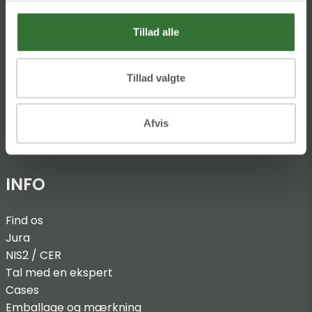
Theilgaards Torv 1
DK-4600 Køge
Tillad alle
Ellemosen 4
Tillad valgte
DK-8680 RY
T:
+45 4320 8600
Afvis
@:
denmark@folsgaard.com
INFO
Find os
Jura
NIS2 / C
ER
Tal med en ekspert
Cases
Emballage og mærkning